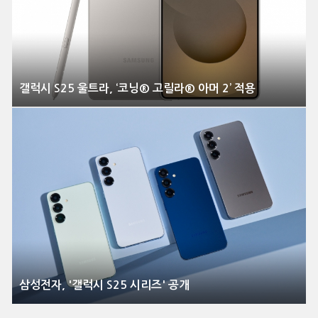
갤럭시 S25 울트라, ‘코닝® 고릴라® 아머 2’ 적용
삼성전자, '갤럭시 S25 시리즈' 공개