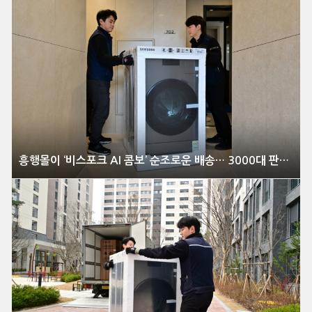
흥행몰이 ‘비스포크 AI 콤보’ 순조로운 배송… 3000대 판매 돌파