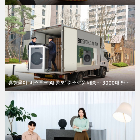
흥행몰이 ‘비스포크 AI 콤보’ 순조로운 배송… 3000대 판매 돌파