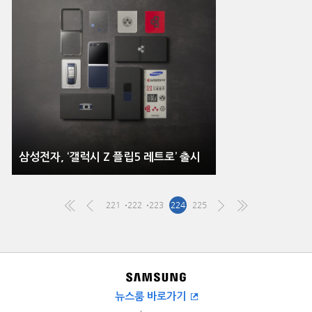
삼성전자, ‘갤럭시 Z 플립5 레트로’ 출시
221
222
223
224
225
뉴스룸 바로가기