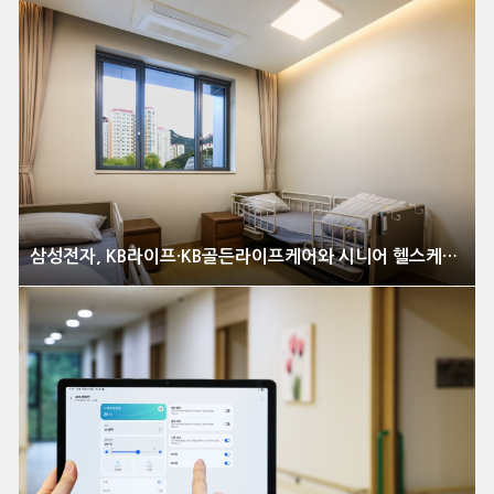
삼성전자, KB라이프·KB골든라이프케어와 시니어 헬스케어 혁신 선도