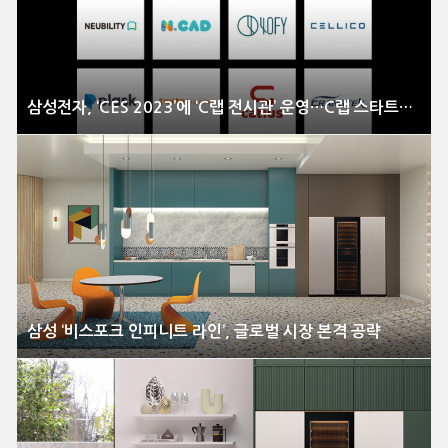
삼성전자, ‘CES 2023’에 ‘C랩 전시관’ 운영…C랩 스타트업, 역대 최다 29개 ‘CES 혁신상’ 수상
삼성 ‘비스포크 인피니트 라인’, 글로벌 시장 본격 공략