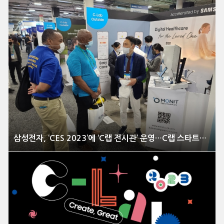
삼성전자, ‘CES 2023’에 ‘C랩 전시관’ 운영…C랩 스타트업, 역대 최다 29개 ‘CES 혁신상’ 수상