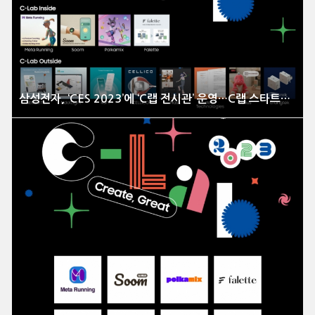
삼성전자, ‘CES 2023’에 ‘C랩 전시관’ 운영…C랩 스타트업, 역대 최다 29개 ‘CES 혁신상’ 수상