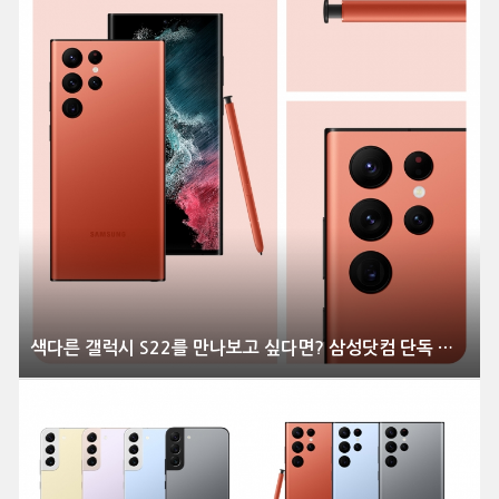
색다른 갤럭시 S22를 만나보고 싶다면? 삼성닷컴 단독 컬러 공개