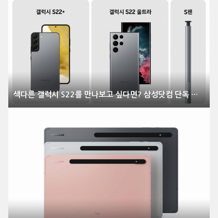
색다른 갤럭시 S22를 만나보고 싶다면? 삼성닷컴 단독 컬러 공개