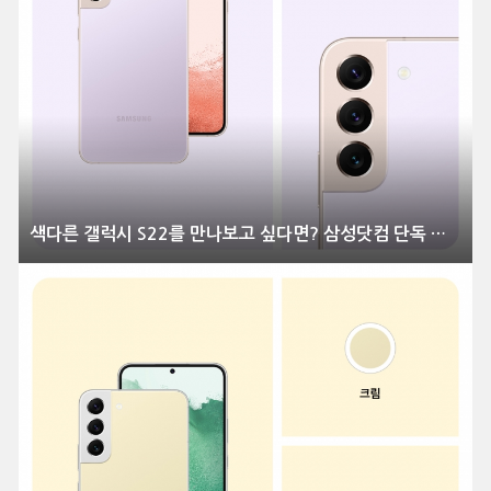
색다른 갤럭시 S22를 만나보고 싶다면? 삼성닷컴 단독 컬러 공개