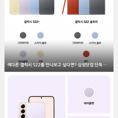
색다른 갤럭시 S22를 만나보고 싶다면? 삼성닷컴 단독 컬러 공개