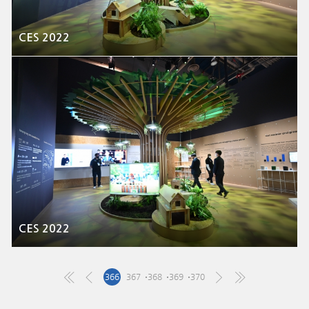
CES 2022
CES 2022
366
367
368
369
370