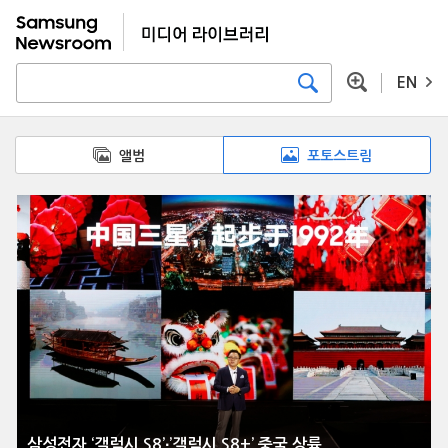
EN
앨범
포토스트림
삼성전자 ‘갤럭시 S8’∙’갤럭시 S8+’ 중국 상륙