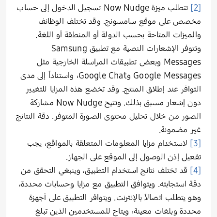
[2]
تتطلب ميزة Now Nudge تسجيل الدخول إلى حساب
مخصص على موقع سامسونج. وقد تختلف الوظائف
والميزات المتاحة بحسب الدولة أو المنطقة أو اللغة.
وتتوفر الإشعارات النصية مع تطبيق Samsung
Messages وبعض تطبيقات المراسلة الخارجية مثل
Google Messages وGoogle Chat، واستناداً إلى مدى
التوافر عند إطلاق المنتج. وقد تخضع هذه المزايا للتغيير
دون إشعار مسبق بذلك. وتتيح Now Nudge مشاركة
الصور من خلال تحليل محتوى الصورة المتوفر. دقة النتائج
غير مضمونة.
[3]
لاستخدام مزايا المعلومات المتعلقة بالمواقع، يجب
تفعيل إذن الوصول إلى الموقع على الجهاز.
[4]
قد تختلف نتائج استخدام التطبيق، وينبغي التحقق من
دقة استجابته. ويتوافق التطبيق مع مزايا وحسابات محددة،
وهو يتطلب اتصالاً بالإنترنت. ويتوافر التطبيق على أجهزة
محددة وبلغات معينة، ويتاح للمستخدمين الذين تبلغ