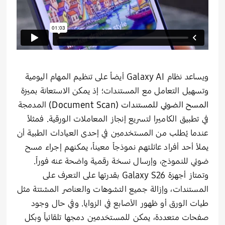
ويساعد نظام Galaxy AI أيضاً على تنظيم المهام اليومية
وتسهيل التعامل مع المستندات؛ إذ يمكن الاستعانة بميزة
المسح الضوئي للمستندات (
Document Scan
)
المدمجة
في تطبيق الكاميرا لتسريع إنجاز المعاملات الورقية. فمثلاً
عندما يُطلب من المستخدمين في إحدى العيادات الطبية أن
يملأ أحد أفراد عائلتهم نموذجاً معيناً، يمكنهم إجراء مسح
ضوئي للنموذج، وإرسال نسخة رقمية واضحة عنه فوراً.
وتمتاز أجهزة Galaxy S26 بقدرتها على التعرف على
المستندات، وإزالة جميع التشوهات والعناصر المشتتة مثل
طيات الورق أو ظهور الأصابع في الزوايا. وفي حال وجود
صفحات متعددة، يمكن للمستخدمين دمجها تلقائياً وبكل