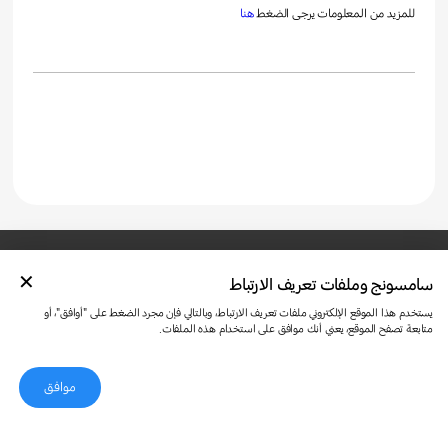
للمزيد من المعلومات يرجى الضغط
هنا
سامسونج وملفات تعريف الارتباط
تواصل معنا
SAMSUNG.COM
شروط الاستخدام
الخصوصية وملفات تعريف الارتباط
يستخدم هذا الموقع الإلكتروني ملفات تعريف الارتباط، وبالتالي فإن مجرد الضغط على "أوافق"، أو
متابعة تصفح الموقع، يعني أنك موافق على استخدام هذه الملفات.
موافق