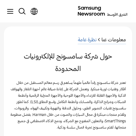
معلومات عنا >
نظرة عامة
حول شركة سامسونج للإلكترونيات
المحدودة
تعتبر شركة سامسونج رائداً عالمياً ملهماً يساهم في رسم معالم المستقبل من خلال
أفكار وتقنيات ثورية مبتكرة. وتعمل الشركة على إعادة صياغة عالم أجهزة التلفاز والهواتف
الذكية والأجهزة القابلة للارتداء والأجهزة اللوحية والأجهزة المنزلية الرقمية وأنظمة
الشبكات وشرائح الذاكرة، والمسابك وأنظمة التكامل واسع النطاق (LSI). كما تُطوّر
سامسونج تقنيات التصوير الطبي، وحلول التدفئة والتهوية وتكييف الهواء، والروبوتات،
وتُقدّم منتجات مبتكرة في مجال السيارات والصوت من خلال Harman. بفضل منظومة
SmartThings، والتعاون المفتوح مع الشركاء، ودمج الذكاء الاصطناعي في جميع
منتجاتها، تُقدّم سامسونج تجربة اتصال سلسة وذكية.