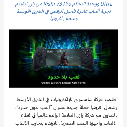
Ultra ووحدة التحكم Kishi V3 Pro من رازر لتقديم
تجربة ألعاب غامرة للجيل الرقمي في الشرق الأوسط
وشمال أفريقيا
أطلقت شركة سامسونج للإلكترونيات في الشرق الأوسط
وشمال أفريقيا حملةً جديدة بعنوان “العب بدون حدود”،
بالتعاون مع شركة رازر، العلامة الرائدة عالمياً في قطاع
الألعاب وأجهزة اللعب العصرية، للارتقاء بتجارب الألعاب