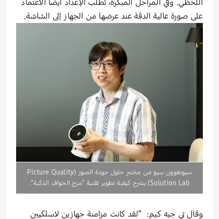
اللحظي. وفي المراحل المبكرة، تطلب الإعداد أيضاً الاعتماد
على صورة عالية الدقة عند عرضها من الجهاز إلى الشاشة.
سيونغوون سيو من مختبر حلول جودة الصور (Picture Quality
Solution Lab) يشرح كيفية تطوير تقنية “مزج الحواف الذكية”.
وقال تي جيه كيم: “لقد كانت مزامنة جهازين لاسلكيين