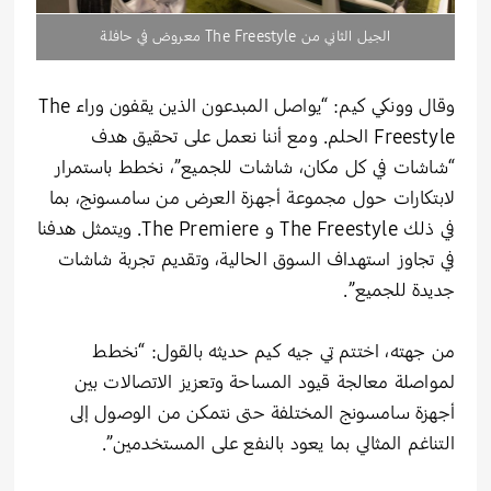
الجيل الثاني من The Freestyle معروض في حافلة
وقال وونكي كيم: “يواصل المبدعون الذين يقفون وراء The
Freestyle الحلم. ومع أننا نعمل على تحقيق هدف
“شاشات في كل مكان، شاشات للجميع”، نخطط باستمرار
لابتكارات حول مجموعة أجهزة العرض من سامسونج، بما
في ذلك The Freestyle و The Premiere. ويتمثل هدفنا
في تجاوز استهداف السوق الحالية، وتقديم تجربة شاشات
جديدة للجميع”.
من جهته، اختتم تي جيه كيم حديثه بالقول: “نخطط
لمواصلة معالجة قيود المساحة وتعزيز الاتصالات بين
أجهزة سامسونج المختلفة حتى نتمكن من الوصول إلى
التناغم المثالي بما يعود بالنفع على المستخدمين”.