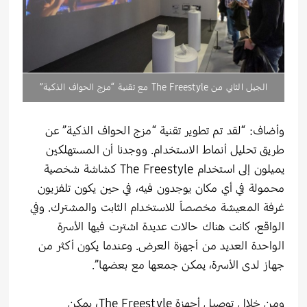
الجيل الثاني من The Freestyle مع تقنية “مزج الحواف الذكية”
وأضاف: “لقد تم تطوير تقنية “مزج الحواف الذكية” عن
طريق تحليل أنماط الاستخدام. ووجدنا أن المستهلكين
يميلون إلى استخدام The Freestyle كشاشة شخصية
محمولة في أي مكان يوجدون فيه، في حين يكون تلفزيون
غرفة المعيشة مخصصاً للاستخدام الثابت والمشترك. وفي
الواقع، كانت هناك حالات عديدة اشترت فيها الأسرة
الواحدة العديد من أجهزة العرض. وعندما يكون أكثر من
جهاز لدى الأسرة، يمكن جمعها مع بعضها”.
ومن خلال توصيل أجهزة The Freestyle، يمكن