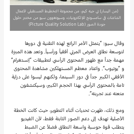
(من اليسار) تي جيه كيم، من مجموعة التخطيط المستقبلي لأعمال
الشاشات في سامسونج للإلكترونيات، وسيونغوون سيو من مختبر حلول
جودة الصور (Picture Quality Solution Lab)
وقال سيو: “يتمثل الأمر الرائع لهذه التقنية في دورها
لتوسعة نطاق العرض المرئي أفقياً ورأسياً. وتعد هذه الميزة
مهمة جداً مع ظهور المحتوى الرأسي لتطبيقات “إنستغرام”
و “يوتيوب”. واعتاد معظم المستهلكين مشاهدة المحتوى
الأفقي الكبير جداً في دور السينما، ولكنهم ليسوا على دراية
تامة بالمحتوى الرأسي بهذا الحجم الكبير، وسيكتشفون
متعته عند تجربته”.
ومع ذلك، ظهرت تحديات أثناء التطوير، حيث كانت الخطة
الأصلية تهدف إلى دعم الصور الثابتة فقط، لأن الفيديو
يتطلب قوة حوسبة واسعة النطاق فضلاً عن الضبط