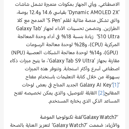
الاصطناعي. ويأتي الجهاز بمكونات متميزة تشمل شاشات
‘Dynamic AMOLED 2X’ بقياسي 14.6 و12.4 بوصة،
والتي تشكل منصة مثالية لقلم ‘S Pen’ المدمج مع كلا
الطرازين. وتتضمن تحسينات الأداء لجهاز ‘Galaxy Tab
S10 Ultra’ زيادة بنسبة 18% في أداء وحدة المعالجة
المركزية (CPU)، و28% لوحدة معالجة الرسومات
(GPU)، و14% لوحدة معالجة الشبكات العصبية (NPU)
مقارنة بجهاز ‘Galaxy Tab S9 Ultra’، ما يتيح ميزات ذكاء
اصطناعي أسرع وأكثر استجابة. وتتوفر هذه الميزات
بسهولة من خلال كتابة التعليمات باستخدام مفتاح
‘Galaxy AI Key’
[1]
الجديد المتاح في بعض لوحات
المفاتيح
[2]
القابلة للتوصيل، والذي يمكن تخصيصه لفتح
المساعد الذكي الذي يختاره المستخدم.
‘
Galaxy Watch7’
لفئة تكنولوجيا المو
ضة
والأزياء:
صُممت ‘Galaxy Watch7’ لتعزيز العناية بالصحة