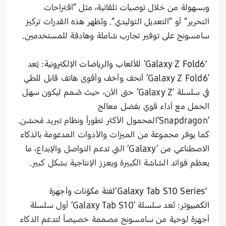
وبسهولة من خلال توصيات تلقائية، مثل “اقتراحات
التحرير” أو “التعديل التوليدي”. وتُظهر هذه القدرات تركيز
سامسونج على توفير تجارب شاملة وهادفة للمستخدمين.
‘Galaxy Z Fold6’
للألعاب والرياضات الإلكترونية
: يُعد
‘Galaxy Z Fold6’ أنحف وأخف وأقوى هاتف قابل للطي
في سلسلة ‘Galaxy Z’ حتى الآن، حيث صُمم ليكون سهل
الحمل مع أداء قوي بفضل معالج
‘Snapdragon’المحمول الأكثر تطوراً ونظام تبريد مُحسَّن.
كما يوفر مجموعة من الميزات والأدوات المدعومة بالذكاء
الاصطناعي من ‘Galaxy’ التي تدعم التواصل والإبداع، ما
يعظم فوائد الشاشة الكبيرة ويعزز الإنتاجية بشكل كبير.
‘Galaxy Tab S10 Series
’
لفئة مكوّنات وأجهزة
الكمبيوتر
: تُعد سلسلة ‘Galaxy Tab S10’ أول سلسلة
أجهزة لوحية من سامسونج مصممة خصيصاً لتدعم الذكاء