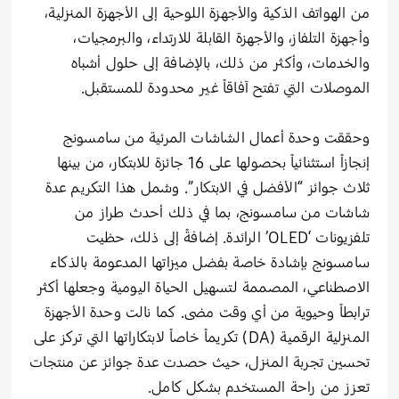
من الهواتف الذكية والأجهزة اللوحية إلى الأجهزة المنزلية،
وأجهزة التلفاز، والأجهزة القابلة للارتداء، والبرمجيات،
والخدمات، وأكثر من ذلك، بالإضافة إلى حلول أشباه
الموصلات التي تفتح آفاقاً غير محدودة للمستقبل.
وحققت وحدة أعمال الشاشات المرئية من سامسونج
إنجازاً استثنائياً بحصولها على 16 جائزة للابتكار، من بينها
ثلاث جوائز “الأفضل في الابتكار”. وشمل هذا التكريم عدة
شاشات من سامسونج، بما في ذلك أحدث طراز من
تلفزيونات ‘OLED’ الرائدة. إضافةً إلى ذلك، حظيت
سامسونج بإشادة خاصة بفضل ميزاتها المدعومة بالذكاء
الاصطناعي، المصممة لتسهيل الحياة اليومية وجعلها أكثر
ترابطاً وحيوية من أي وقت مضى. كما نالت وحدة الأجهزة
المنزلية الرقمية (DA) تكريماً خاصاً لابتكاراتها التي تركز على
تحسين تجربة المنزل، حيث حصدت عدة جوائز عن منتجات
تعزز من راحة المستخدم بشكل كامل.