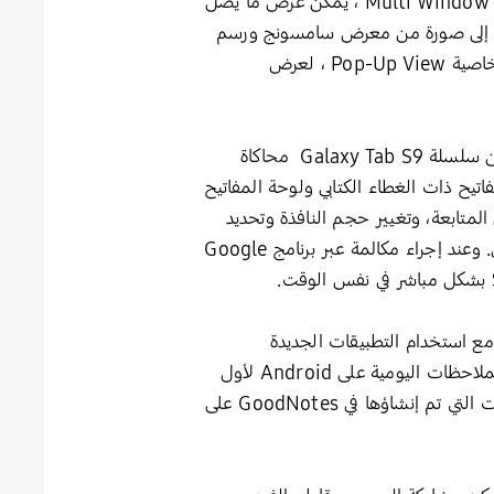
حيث تعد الشاشات الغامرة لسلسلة Galaxy Tab S9 بمثابة الخلفية المثالية لأي مشروع. وعن طريق استخدام Multi Window ، يمكن عرض ما يصل
ارة إلى صورة من معرض سامسونج ورسم
الأفكار في Samsung Notes ، حيث يتم كل ذلك في وقت واحد وفي عرض واحد. وكبديل آخر، يمكن استخدام خاصية Pop-Up View ، لعرض
وفي ظروف السفر أو العمل أثناء التنقل، يمكن للوحة مفاتيح Book Cover Keyboard ونمط DeX Mode من سلسلة Galaxy Tab S9 محاكاة
اتيح ذات الغطاء الكتابي ولوحة المفاتيح
يوتر خفيف الوزن. وفي الوقت نفسه، يتميز نمط DeX Mode بمؤشر سهل المتابعة، وتغيير حجم النافذة وتحديد
موضعها، وإمكانيات الشاشة الثانية لتبرز شاشة الكمبيوتر الشخصي أو تعمل على توسيعها إلى الكمبيوتر اللوحي. وعند إجراء مكالمة عبر برنامج Google
 الإبداعية مع استخدام التطبيقات الجديدة
والمحسّنة التي ترضي شغف المستخدم. ويقدم تطبيق GoodNotes المفضل للمعجبين تجربة جديدة لتدوين الملاحظات اليومية على Android لأول
مرة، ويتم إطلاقه حصرياً لمستخدمي جهاز جالكسي اللوحي. بالإضافة إلى ذلك، يمكن بسهولة مشاركة الملاحظات التي تم إنشاؤها في GoodNotes على