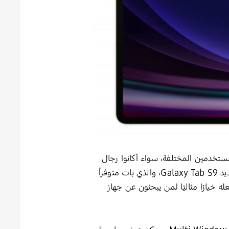
مستخدمين المختلفة، سواء أكانوا رجال
أعمال أو طلاب أو مبدعين. لذا قامت شركة سامسونج للإلكترونيات المحدودة بابتكار جهازها اللوحي الثوري الجديد Galaxy Tab S9، والذي بات متوفراً
ه خيارًا مثاليًا لمن يبحثون عن جهاز