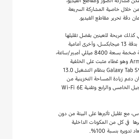
للمشاركة. ويمكن مشاركة الصور ومقاطع الفيديو،
الملفات الكبيرة التي تم التقاطها على كاميرا اهاتف جالكسي الذكي، بسهولة مع سلسلة Galaxy Tab S9 من خلال خاصية المشاركة السريعة
 في جميع الموديلات الثلاثة، وهي كذلك مريحة للعينين بفضل تقليلها
لإنبعاث الضوء الأزرق، وتوفر سلسلة Galaxy Tab S9 كاميرا بارزة على التصميم الخلفي والمصممة بكل أناقة بدقة 13 ميجابكسل، وأخرى أمامية
Ultra-Wide بدقة 12 ميجابكسل، بالإضافة إلى مستشعر لبصمات الأصابع مدمجا في الشاشة نفسها، مع بطارية ضخمة بسعة 8400 ميللي أمبير/ساعة،
كما صُممت السلسلة لتحمل الصدمات والخدوش بفضل الهيكل المقوى بالألمنيوم من نوع Armor Aluminum وهو غطاء مثبت على الخلفية
المعدنية يؤمِّن تغطية كاملة للجهاز باستثناء الكاميرا والقلم والأزرار الجانبية وحامل شريحة SIM. كما ويعمل Galaxy Tab S9 بنظام التشغيل 13.0
يجابايت، مع سعة تخزينية 128 أو 256 جيجابايت، وبالإمكان دعم زيادة المساحة التخزينية من
خلال بطاقات الذاكرة الخارجية microSD تصل حتى 1 تيرابايت، كما يدعم Galaxy Tab S9 كل من شبكات الجيل الخامس والرابع وتقنية Wi-Fi 6E
 تثري حياة الناس، مع تقليل تأثيرها على البيئة من دون
 من المواد المعاد تدويرها في كل من المكونات الداخلية
يره بنسبة 100%.