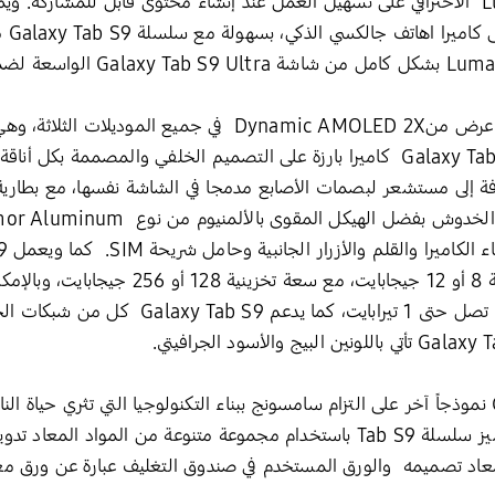
ويعمل تطبيق تحرير الفيديو LumaFusion الاحترافي على تسهيل العمل عند إنشاء محتوى قابل 
وحتى 
كما ويتميزGalaxy Tab S9 بأكبر شاشة عرض منDynamic AMOLED 2X
Android، مع ذاكرة وصول عشوائي بسعة 8 أو 12 ج
الجدير ذكره بأن، سلسلة Galaxy Tab S9 نموذجاً آخر على التزام سامسونج ببناء التكنولوجيا التي
أي مساومة. ومقارنة بالأجيال السابقة، تتميز سلسلة Tab S9 باستخدام مجموعة متنوعة
معاد تصميمه والورق المستخدم في صندوق التغليف عبارة عن ورق معاد تدو