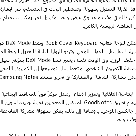
افذ القابلة للتعديل بسهولة. وتستطيع البحث في المتصفح، مع الإش
الشاشة الرئيسية بالكامل.
لتنقل على الجهاز اللوحي. وتبدو الزوايا القابلة للتعديل للوحة المف
ذات الإضاءة الخلفية وكأنها جهاز كمب
سلة Galaxy Tab S9 لإلهام الإنتاجية التلقائية وتعزيز الإبداع، وتمثل مركزاً قوياً للمحافظ
 وقت واحد.