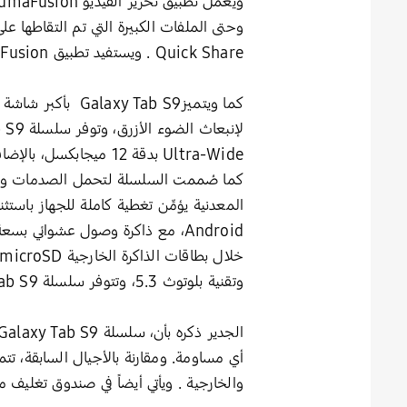
Quick Share . ويستفيد تطبيق LumaFusion بشكل كامل من شاشة Galaxy Tab S9 Ultra الواسعة لضمان دقة تحرير مقاطع الفيديو.
وتقنية بلوتوث 5.3، وتتوفر سلسلة Galaxy Tab S9 تأتي باللونين البيج والأسود الجرافيتي.
والخارجية . ويأتي أيضاً في صندوق تغليف 