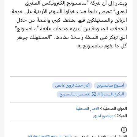
ويشار إلى أن شركة “سامسونج إلكترونيكس المشرق
العربي” تحرص دائماً منذ دخولها السوق الأردنية على خدمة
الزبائن والمستهلكين فيها بشغف كبير، واضعةً من خلال
الحملات المتنوعة بين أيديهم منتجات علامة “سامسونج”
التي ترتكز على فلسفة راسخة مفادها: “المستهلك جوهر
كل ما تقوم سامسونج به.
أسبوع سامسونج
أكبر حدث ترويج عالمي
الذكرى السنوية الـ 52 لتأسيس سامسونج
الموارد الصحفية >
الأخبار الصحفية
الشركة >
مواضيع أخرى
للاستفسارات الإعلامية ، يرجى التواصل عبر :
MENAnews@Samsung.com