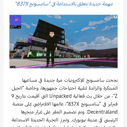
مهمة جديدة تتعلق بالاستدامة في "سامسونج 837X"
نجحت سامسونج للإكترونيات مرة جديدة في مساعيها
المبتكرة والرائدة لتلبية احتياجات جمهورها، وخاصة “الجيل
Z”، من خلال بث فعالية Unpacked التي أقيمت بتاريخ 9
فبراير في “سامسونج 837X”، عالمها الافتراضي على منصة
Decentraland. وتم تصميم المقر على غرار متجرها
الرئيسي في مدينة نيويورك. وتبرز التجربة الجديدة الاستدامة