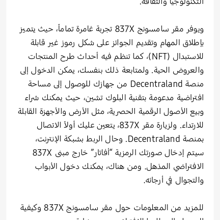
التكنولوجيا والثقافة.
ويوفر مقر سامسونج 837X تجربة غامرة تماماً، حيث يتميز
بإطلاق المهام وتقديم الجوائز على شكل رموز غير قابلة
للاستبدال (NFT)، كما تنظم فيه أحداث طرح المنتجات
والعروض الحية. ولمتابعة ذلك بنفسك، يمكن الدخول إلى
منصة Decentraland من جهازك للوصول إلى مساحة
افتراضية مدعومة بتقنية البلوك تشين، حيث يمكنك شراء
وبيع الأصول الرقمية الحصرية، مثل الأرض والأجهزة القابلة
للارتداء. ولزيارة مقر 837X، يتعين عليك أولاً الاتصال
بمنصة Decentraland. وحال الربط بشبكة الإنترنت،
سيتم إدخال صورتك الرمزية “أفاتار” خارج مبنى 837X
الافتراضي المذهل. ومن هناك، يمكنك دخول الأبواب
والتجوال في أرجائه.
للمزيد من المعلومات حول مقر سامسونج 837X وكيفية