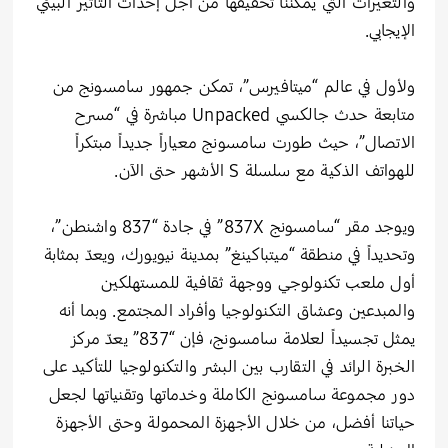
والتغيرات التي يمكننا تحقيقها من أجل إحداث التأثير البيئي
الإيجابي.
ولأول في عالم “ميتافيرس”، تمكن جمهور سامسونج من
متابعة حدث جالكسي Unpacked مباشرة في “مسرح
الاتصال”، حيث طورت سامسونج معياراً جديداً مبتكراً
للهواتف الذكية مع سلسلة S الأشهر حتى الآن.
ويوجد مقر “سامسونج 837X” في جادة “837 واشنطن”،
وتحديداً في منطقة “ميتباكينغ” بمدينة نيويورك، ويعدّ بمثابة
أول ملعب تكنولوجي ووجهة ثقافية للمستهلكين
والمبدعين وعشاق التكنولوجيا وأفراد المجتمع. وبما أنه
يمثل تجسيداً لعلامة سامسونج، فإن “837” يعدّ مركز
الخبرة الرائد في التقارب بين البشر والتكنولوجيا للتأكيد على
دور مجموعة سامسونج الكاملة وخدماتها وتقنياتها لجعل
حياتنا أفضل، من خلال الأجهزة المحمولة وحتى الأجهزة