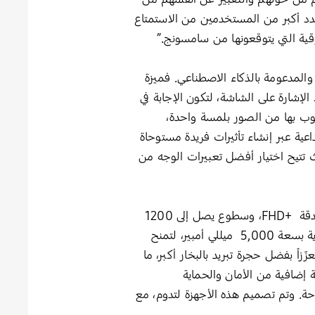
ة ‘Galaxy A’ الجديدة، نتطلّع إلى تمكين عدد أكبر من المستخدمين من الاستمتاع
وقية التي يتوقعونها من سامسونج.”
ت بمجرد الإشارة على الشاشة، لتكون الإجابة في
غير المرغوب بها من الصور بلمسة واحدة،
بداعية عبر إنشاء تأثيرات فريدة مستوحاة
’ ضمن السلسلة، حيث تتيح اختيار أفضل تعبيرات الوجه من
6.7 بوصة بدقة +FHD، وسطوع يصل إلى 1200
، ما يوفّر تجربة مشاهدة نابضة بالحيوية وغامرة في مختلف البيئات. وتعمل جميع الأجهزة الثلاثة ببطارية بسعة 5,000 ميللي أمبير، لتمنح
استمتاع بكل لحظة. ويقدّم كل من ‘Galaxy A56 5G’ و‘Galaxy A36 5G’ أداءً معزّزاً بفضل حجرة تبريد بالبخار أكبر، ما
لعاب وتشغيل الفيديو. كما توفّر سلسلة ‘Galaxy A’ الجديدة طبقة إضافية من الأمان والحماية
داً من التحكم والراحة. وتم تصميم هذه الأجهزة لتدوم، مع