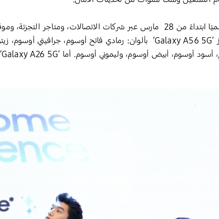
. ويتوفّر جهاز ‘Galaxy A56 5G’ بألوان: رمادي فاتح أوسوم، جرافي
‘G