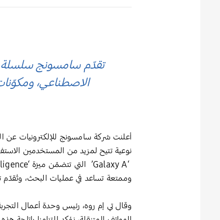
الاصطناعي، ومكوّنا
أعلنت شركة سامسونج للإلكترونيات عن الت
نوعية تتيح لمزيد من المستخدمين الاستفاد
‘Galaxy A’ التي تتضمّن ميزة ‘Awesome Intelligence’ تجربة ذكاء اصطناعي شاملة وسهلة الاستخدام على الهاتف، توفّر أدوات ذكية
وممتعة تساعد في عمليات البحث، وتُقدّم ت
وقال تي إم روه، رئيس وحدة أعمال التجربة
الهواتف المتنقلة، نؤكد التزامنا بإتاحة