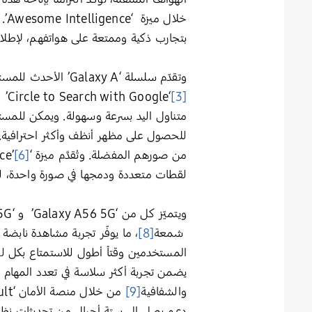
بتجارب ذكية وممتعة على هواتفهم، لإطلاق 
وتقدّم سلسلة ‘Galaxy A’ الأحدث للمستخدمين مجموعة من الميزات الذكية المفضّلة لدى عشاق ‘Galaxy’، والمدعومة بالذكاء الاصطناعي. فميزة
[3]
‘e
متناول اليد بسرعة وسهولة. ويمكن للمس
للحصول على مظهر أنظف وأكثر احترافية. 
من صورهم المفضلة. وتُقدَّم ميزة ‘Best Face’
[6]
لقطات متعددة ودمجها في صورة واحدة، لي
ويتميّز كل من ‘Galaxy A56 5G’ و ‘Galaxy A36 5G’ بشاشة ‘Super AMOLED’ مقاس
شمعة
[8]
والشفافية
[9]
دعم يصل إلى ستة أجيال من تحديثات نظ