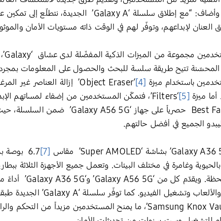
خلال ميزة ‘Awesome Intelligence’. وأضاف: “مع إطلاق سلسل
العنان لإبداعهم، وتوفّر لهم في الوقت ذاته مستويات الأمان والموث
Circle to Search with Googl’ المحسّنة تتيح طريقة سلسة للبحث والحصول على المعلوما
تخدمين باستخدام ميزة
[4]
‘Object Eraser’ إزالة العناصر 
أما ميزة
[5]
‘Filters’، فتمكّن المستخدمين من إضفاء لمساتهم الإ
حصرياً على جهاز ‘Galaxy A56 5G
بدو الجميع في أفضل حالتهم.
[7]
المستخدمين وقتاً أطول لل
يضمن تجربة أكثر سلاسة في تعدد المهام والأ
من خلال منصة الأمان ‘Samsung Knox Vault’، ما يمنح المستخدمين مزي
ام التشغيل وست سنوات من تحديثات الأمان.