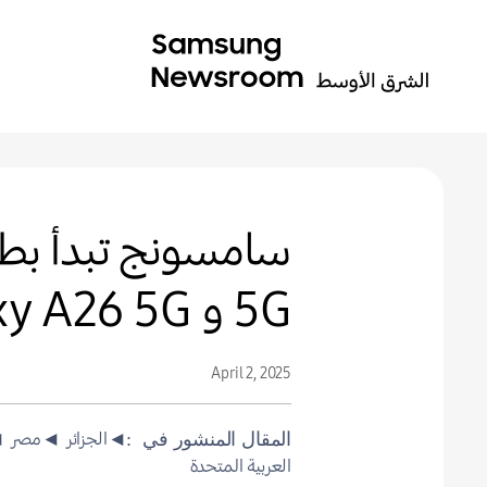
5G و Galaxy A26 5G عالمياً
April 2, 2025
◄الجزائر
◄مصر
◄
المقال المنشور في
العربية المتحدة