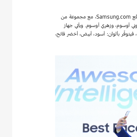
وستتوفّر سلسلة ‘Galaxy A’ الجديدة عالميًا ابتداءً من 28 مارس عبر شركات الاتصالات، ومتاجر التجزئة، وموقع Samsung.com، مع مجموعة من
تي أوسوم، زيتوني أوسوم، وزهري أوسوم. ويأتي جهاز
Galaxy A36 5’ بألوان: لافندر أوسوم، أسود أوسوم، أبيض أوسوم، وليموني أوسوم. أما ‘Galaxy A26 5G’، فيتوفّر بألوان: أسود، أبيض، أخضر فاتح،