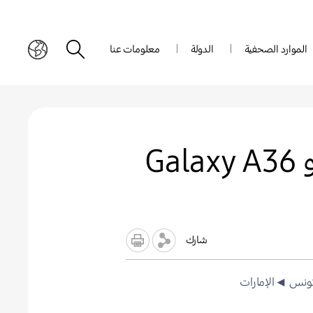
الموارد الصحفية
الدولة
معلومات عنا
سامسونج تبدأ بطرح أجهزة Galaxy A56 5G و Galaxy A36
شارك
ونس
◄الإمارات