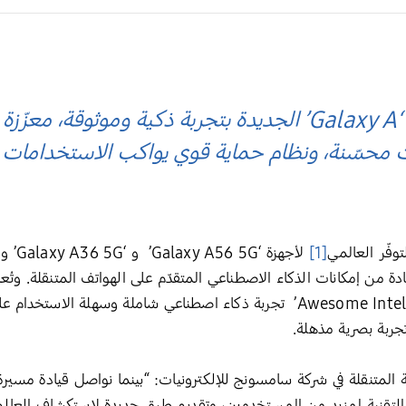
تقدّم سامسونج سلسلة ‘Galaxy A’ الجديدة بتجربة ذكية وموث
ت محسّنة، ونظام حماية قوي يواكب الاستخدامات 
وفّر العالمي
[1]
ة من إمكانات الذكاء الاصطناعي المتقدّم على الهواتف المتنقلة. وتُع
جربة بصرية مذهلة.
 المتنقلة في شركة سامسونج للإلكترونيات: “بينما نواصل قيادة مسيرة 
 هذه التقنية لمزيد من المستخدمين، وتقديم طرق جديدة لاستكشاف الع