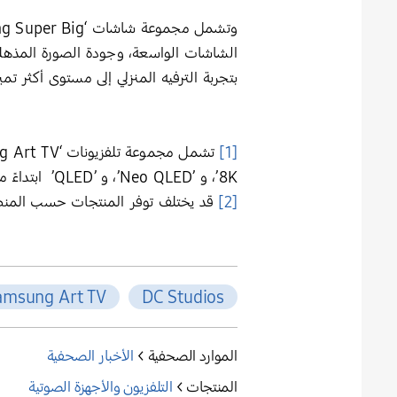
وتشمل مجموعة شاشات ‘Samsung Super Big’ خيارات بحجم 98، 100، و115 بوصة ضمن طرازات ‘Neo QLED’ و ‘Crystal UHD’
الشاشات الواسعة، وجودة الصورة المذهلة،
بتجربة الترفيه المنزلي إلى مستوى أكثر تميز
[1]
8K’، و ’Neo QLED’، و ’QLED’ ابتداءً من طراز ‘Q7F’ والأحدث.
[2]
قد يختلف توفر المنتجات حسب المنط
amsung Art TV
DC Studios
الموارد الصحفية >
الأخبار الصحفية
المنتجات >
التلفزيون والأجهزة الصوتية