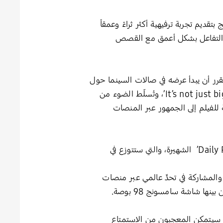
قديم تجربة ترفيهية أكثر ثراءً وعمقاً
ن التفاعل بشكل أعمق مع القصص
اج وإنتاج جيمس غن، ومن المقرر أن يبدأ عرضه في صالات السينما حول
العالم اعتباراً من 9 يوليو. واحتفالًا بإطلاق الفيلم، تطلق سامسونج حملة عالمية تحت شعار ‘It’s not just big. It’s super big’، وتُسلّط الضوء من
ة للفيلم إلى الجمهور عبر المنصات
وفي لندن، ستظهر الحملة على أرض الواقع من خلال سلسلة من أكشاك البيع المصمّمة بطابع صحيفة ‘Daily Planet’ الشهيرة، والتي ستتوزع في
لمشاركة في تحدٍّ عالمي عبر منصات
ا شاشة سامسونج 98 بوصة.
حيث سيتمكن المعجبون من الاستمتاع