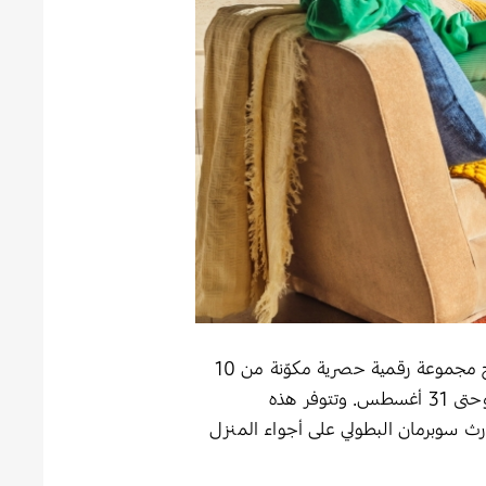
وبالإضافة إلى ذلك، تقدّم ‘Samsung Art Store’ المنصة الرقمية الرائدة للفنون على أجهزة تلفزيون سامسونج مجموعة رقمية حصرية مكوّنة من 10
أعمال فنية مستوحاة من سوبرمان من ‘DC Comics’، متاحة مجاناً للمستخدمين لفترة محدودة من 1 يوليو وحتى 31 أغسطس. وتتوفر هذه
ام 2025، لتُضفي إرث سوبرمان البطولي على أجواء المنزل