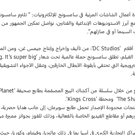
أعمال الشاشات المرئية في سامسونج للإلكترونيات: ” تلتزم سامسونج بت
أبرز الاستوديوهات الإبداعية والفنانين، نواصل تمكين الجمهور م
السينما أو في منازلهم”.
ويُعد فيلم سوبرمان السينمائي الجديد أول أفلام ‘DC Studios’، من تأليف وإخر
ويجية التي تحتفي بأيقونة الأبطال الخارقين، وتنقل الأجواء التشويقي
.
ت محدودة الإصدار تحمل طابع سوبرمان، إلى جانب هدايا حصرية، وا
و مقاطع الفيديو الخاصة بالفعالية، وذلك للفوز بجوائز مميزة من بينه
راكز التجارية الكبرى في آسيا بما في ذلك ماليزيا، وفيتنام، وكوريا، 