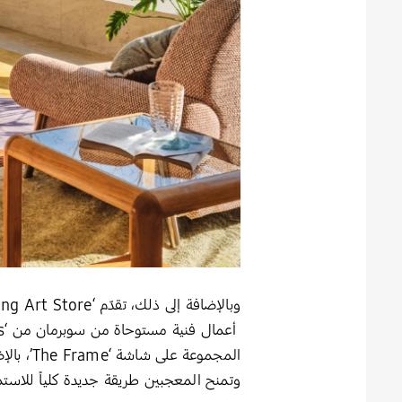
المجموعة على شاشة ‘The Frame’، بالإضافة إلى طرازات ‘QLED’ و
وتمنح المعجبين طريقة جديدة كلياً للاس