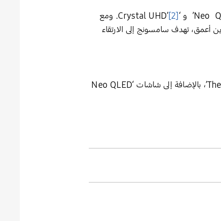
[2]
. ومع
ن أعمق، تهدف سامسونج إلى الارتقاء
تشمل مجموعة تلفزيونات ‘Samsung Art TV’ طرازات ‘MICRO LED’، و’The Frame’، و’The Frame Pro’، بالإضافة إلى شاشات ‘Neo QLED