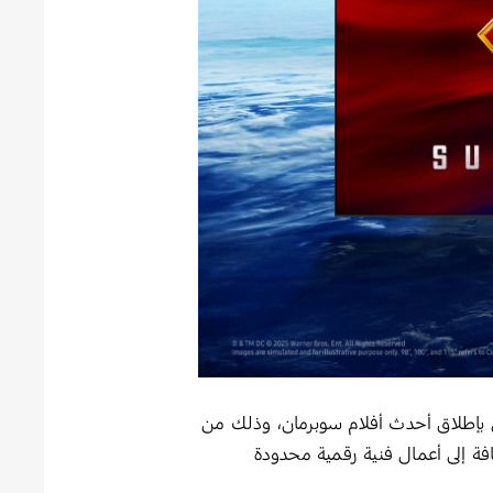
نيات عن شراكة عالمية مع شركتي ‘Warner Bros’ و ‘DC Studios’ للاحتفال بإطلاق أحدث أفلام سوبرمان، وذلك من
 إلى أعمال فنية رقمية محدودة