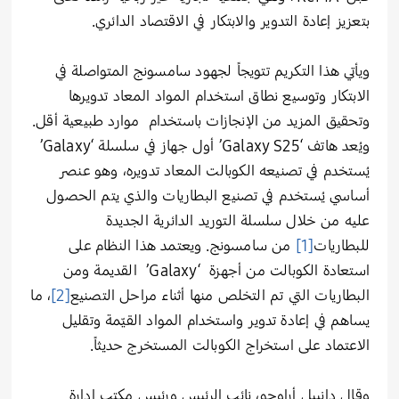
بتعزيز إعادة التدوير والابتكار في الاقتصاد الدائري.
ويأتي هذا التكريم تتويجاً لجهود سامسونج المتواصلة في
الابتكار وتوسيع نطاق استخدام المواد المعاد تدويرها
وتحقيق المزيد من الإنجازات باستخدام موارد طبيعية أقل.
ويُعد هاتف ‘Galaxy S25’ أول جهاز في سلسلة ‘Galaxy’
يُستخدم في تصنيعه الكوبالت المعاد تدويره، وهو عنصر
أساسي يُستخدم في تصنيع البطاريات والذي يتم الحصول
عليه من خلال سلسلة التوريد الدائرية الجديدة
للبطاريات
[1]
من سامسونج. ويعتمد هذا النظام على
استعادة الكوبالت من أجهزة ‘Galaxy’ القديمة ومن
البطاريات التي تم التخلص منها أثناء مراحل التصنيع
[2]
، ما
يساهم في إعادة تدوير واستخدام المواد القيّمة وتقليل
الاعتماد على استخراج الكوبالت المستخرج حديثاً.
وقال دانييل أراوجو، نائب الرئيس ورئيس مكتب إدارة