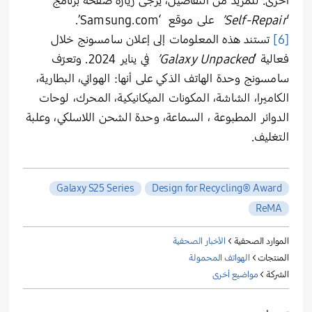
أخرى. للمزيد من التفاصيل، يُرجى زيارة صفحة برنامج
‘
Self-Repair’
على موقع ‘
Samsung.com’
.
[6]
تستند هذه المعلومات إلى إعلان سامسونج خلال
فعالية ‘
Galaxy Unpacked’
في يناير 2024
.
وتعرّف
سامسونج وحدة الهاتف الذكي على أنها: الهوائي، البطارية،
الكاميرا، الشاشة، المكونات الميكانيكية، المحرك، لوحات
الدوائر المطبوعة ، السماعة، وحدة الشحن اللاسلكي، وعلبة
التغليف.
Galaxy S25 Series
Design for Recycling® Award
ReMA
الموارد الصحفية >
الأخبار الصحفية
المنتجات >
الهواتف المحمولة
الشركة >
مواضيع أخرى