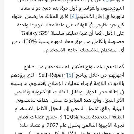
النيوديميوم، والفولاذ. ولأول مرة، يتم دمج مواد معاد
تدويرها في إطار الألمنيوم
[4]
فائق المتانة، ما يضمن احتواء
كل جزء خارجي في الهاتف على مادة معاد تدويرها واحدة
على الأقل. كما أن علبة تغليف سلسلة ‘Galaxy S25’
مصنوعة بالكامل من ورق معاد تدويره بنسبة %100، دون
أي استخدام للبلاستيك أحادي الاستخدام.
كما تدعم سامسونج تمكين المستخدمين من إصلاح
أجهزتهم من خلال برنامج ‘Self-Repair’
[5]
، الذي يزوّدهم
بالأدوات اللازمة لإجراء عمليات الإصلاح بأنفسهم، ما يسهم
في إطالة عمر الجهاز وتقليل النفايات الإلكترونية وتقليص
الأثر البيئي. وتأتي هذه المبادرات ضمن أهداف سامسونج
البيئية، والتي تشمل السعي إلى التحوّل الكامل لاستخدام
الطاقة المتجددة بنسبة %100 في جميع عمليات قطاع
تجربة الأجهزة العالمي بحلول عام 2027، واعتماد مادة
واحدة معاد تدويرها على الأقل في كل وحدة من كل جهاز