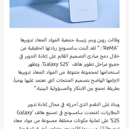
وقالت روبن وينر، رئيسة جمعية المواد المعاد تدويرها
‘ReMA’: ” لقد أثبتت سامسونج ريادتها الحقيقية من
خلال دمج مبادئ التصميم القائم على إعادة التدوير في
جميع مراحل تطوير هاتف ‘Galaxy S25’. ويُظهر
استخدامها لمجموعة متنوعة من المواد المعاد تدويرها
التزامها الواضح بتصميم المنتجات التي نعتمد عليها يومياً،
بطريقة تجمع بين الابتكار والمسؤولية البيئية.”
وبناءً على التقدم الذي أحرزته في مجال إعادة تدوير
البطاريات، اعتمدت سامسونج في تصنيع هاتف ‘Galaxy
S25’ على ثمانية مكونات مختلفة مصنوعة من مواد معاد
تدويرها
[3]
، من بينها الألمنيوم، وعناصر أرضية نادرة مثل