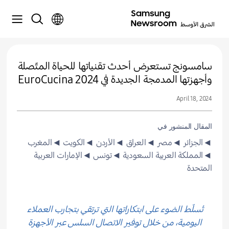
سامسونج تستعرض أحدث تقنياتها للحياة المتّصلة
وأجهزتها المدمجة الجديدة في EuroCucina 2024
April 18, 2024
المقال المنشور في
◄الجزائر
◄مصر
◄العراق
◄الأردن
◄الكويت
◄المغرب
◄المملكة العربية السعودية
◄تونس
◄الإمارات العربية
المتحدة
تُسلّط الضوء على ابتكاراتها التي ترتقي بتجارب العملاء
اليومية، من خلال توفير الاتصال السلس عبر الأجهزة