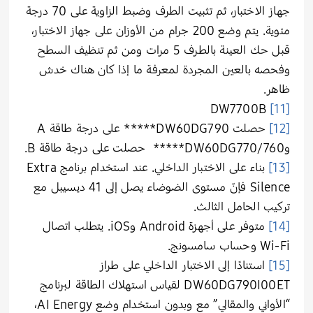
جهاز الاختبار، ثم تثبيت الطرف وضبط الزاوية على 70 درجة
مئوية. يتم وضع 200 جرام من الأوزان على جهاز الاختبار،
قبل حك العينة بالطرف 5 مرات ومن ثم تنظيف السطح
وفحصه بالعين المجردة لمعرفة ما إذا كان هناك خدش
ظاهر.
DW7700B
[11]
[12]
حصلت DW60DG790***** على درجة طاقة A
وDW60DG770/760***** حصلت على درجة طاقة B.
[13]
بناء على الاختبار الداخلي. عند استخدام برنامج Extra
Silence فإنّ مستوى الضوضاء يصل إلى 41 ديسيبل مع
تركيب الحامل الثالث.
[14]
متوفر على أجهزة Android وiOS. يتطلب اتصال
Wi-Fi وحساب سامسونج.
[15]
استنادًا إلى الاختبار الداخلي على طراز
DW60DG790I00ET لقياس استهلاك الطاقة لبرنامج
“الأواني والمقالي” مع وبدون استخدام وضع AI Energy،