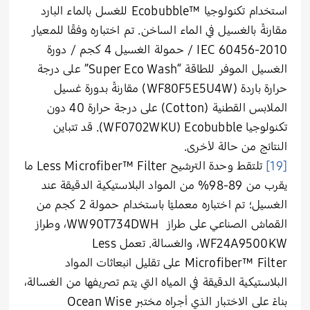
استخدام تكنولوجيا Ecobubble™‎ للغسل بالماء البارد
مقارنةً بالغسيل في الماء الساخن. تم اختباره وفقًا للمعيار
IEC 60456-2010 / حمولة الغسيل 4 كجم / دورة
الغسيل الموفر للطاقة “Super Eco Wash” على درجة
حرارة باردة (WF80F5E5U4W) مقارنةً بدورة غسيل
الملابس القطنية (Cotton) على درجة حرارة 40 دون
تكنولوجيا Ecobubble ‏(WF0702WKU). قد تتباين
النتائج من حالة لأخرى.
[19]
تلتقط وحدة الترشيح Less Microfiber™‎ Filter ما
يقرب من 89-98% من المواد البلاستيكية الدقيقة عند
الغسيل؛ تم اختباره معمليًا باستخدام حمولة 2 كجم من
القماش الصناعي على طراز WW90T734DWH، وطراز
WF24A9500KW، والغسالة. تعمل Less
Microfiber™‎ Filter على تقليل انبعاثات المواد
البلاستيكية الدقيقة في المياه التي يتم تصريفها من الغسالة،
بناءً على الاختبار الذي أجراه مختبر Ocean Wise