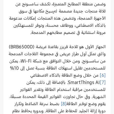
وضمن منطقة المطابخ المتميزة، تكشف سامسونج عن
ثلاثة منتجات جديدة مصممة لترسيخ مكانتها في سوق
الأجهزة المدمجة، وتتضمن هذه المنتجات إمكانات مدعومة
بالذكاء الاصطناعي، ووظائف محسنة، وتوفر للمستهلكين
مرونة استثنائية في تصميم مطابخهم المدمجة.
الجهاز الأول هو ثلاجة فريزر بقاعدة عريضة (BRB6500D)
والتي تمثّل أول طراز عريض في مجموعة الثلاجات المدمجة
من سامسونج. ومن خلال التوافق مع شبكة Wi-Fi، يمكن
للمستخدمين تقليل استهلاك الطاقة بنسبة تصل إلى 10%
[6]
من خلال وضع الطاقة بالذكاء الاصطناعي
[7]
SmartThings AI
. بالإضافة إلى ذلك، يمكن
للمستخدمين مراقبة استخدام الطاقة وتقدير الفواتير
الشهرية. وفي حال تجاوزت الفواتير القيمة المحددة مسبقًا،
يقوم وضع توفير الطاقة
[8]
بضبط سرعة الضاغط وتكرار
دورة إزالة الجليد للحفاظ على الطاقة. وبدوره يحافظ نظام