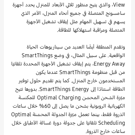
View، والذي يتيح منظور ثلاثي الأبعاد للمنزل يحدد أجهزة
سامسونج المتصلة في جميع أنحاء المنزل، الأمر الذي
يسهم في تسهيل المهام مثل إيقاف تشغيل الأجهزة
المتصلة ومراقبة استهلاكها للطاقة.
وتقدم المنطقة أيضًا العديد من سيناريوهات الحياة
الواقعية. على سبيل المثال، في وضع SmartThings
Energy Away، يتم إيقاف تشغيل الأجهزة المحددة تلقائيًا
من قبل منظومة SmartThings عندما يكون
المستخدمون خارج المنزل. كما يتم تقديم حلول توفير
الطاقة استنادًا إلى SmartThings Energy. بدورها تتيح
ميّزة الشحن المحسّن Optimal Charging للمكنسة
الكهربائية الروبوتية بشحن ما يصل إلى 60% خلال ساعات
الذروة فقط، بينما تعمل ميّزة الجدولة المحسّنة Optimal
Scheduling تلقائيًا على جدولة دورة غسالة الأطباق خلال
ساعات خارج الذروة.