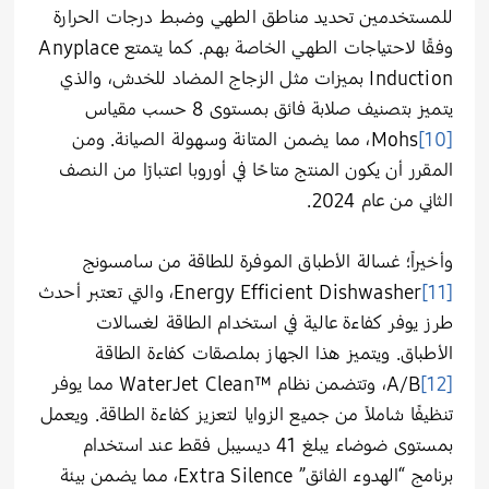
للمستخدمين تحديد مناطق الطهي وضبط درجات الحرارة
وفقًا لاحتياجات الطهي الخاصة بهم. كما يتمتع Anyplace
Induction بميزات مثل الزجاج المضاد للخدش، والذي
يتميز بتصنيف صلابة فائق بمستوى 8 حسب مقياس
[10]
Mohs، مما يضمن المتانة وسهولة الصيانة. ومن
المقرر أن يكون المنتج متاحًا في أوروبا اعتبارًا من النصف
الثاني من عام 2024.
وأخيراً؛ غسالة الأطباق الموفرة للطاقة من سامسونج
[11]
Energy Efficient Dishwasher، والتي تعتبر أحدث
طرز يوفر كفاءة عالية في استخدام الطاقة لغسالات
الأطباق. ويتميز هذا الجهاز بملصقات كفاءة الطاقة
[12]
A/B
، وتتضمن نظام WaterJet Clean™‎ مما يوفر
تنظيفًا شاملاً من جميع الزوايا لتعزيز كفاءة الطاقة. ويعمل
بمستوى ضوضاء يبلغ 41 ديسيبل فقط عند استخدام
برنامج “الهدوء الفائق” Extra Silence، مما يضمن بيئة