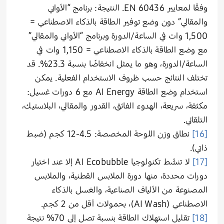
وفقًا لمعايير EN 60436. النتيجة: برنامج “الأواني
والمقالي” دون وضع توفير الطاقة بالذكاء الاصطناعي =
1,500 وات في الساعة/الدورة وبرنامج “الأواني والمقالي”
مع وضع الطاقة بالذكاء الاصطناعي = 1,150 وات في
الساعة/الدورة، وهو ما يمثل انخفاضًا بنسبة 23.3%. قد
تختلف النتائج حسب ظروف الاستخدام الفعلية. يمكن
استخدام وضع الطاقة AI Energy مع 6 دورات غسيل:
مكثفة، سريعة، الهدوء الفائق، القدور والمقالي، البلاستيك،
التلقائي.
[16]
نطاق وزن اللوحة المخصصة: 4.5-12 كجم (ضبط
ذاتي).
[17]
لا تنشّط تكنولوجيا ‎AI ‎Ecobubble‎ إلا عند اختيار
دورات محددة، منها دورة الملابس القطنية، والملابس
المصنوعة من الألياف الصناعية، والغسل بالذكاء
الاصطناعي (AI Wash)، بحمولات أقل من 2 كجم.
[18]
تقليل استهلاك الطاقة بنسبة تصل إلى 70% نتيجة