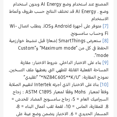
المصنع عند استخدام وضع AI Energy وبدون استخدام
وضع . AI Energy قد تختلف النتائج حسب ظروف وأنماط
الاستخدام
[7]
متوفر على أجهزة Android وiOS. يتطلب اتصال Wi-
Fi وحساب سامسونج.
[8]
ستعرض SmartThings إشعارًا قبل تنشيط خوارزمية
الحفظ في كل من “Maximum mode” و”Custom
mode”.
[9]
بناء على الاختبار الداخلي. شروط الاختبار: مقارنة
المساحة الفعلية القابلة للطهي التي يغطيها ملف التسخين.
نموذج المقارنة: “NZ84C605**K/U*” “تقليدي”
[10]
بناءً على الاختبار الذي أجرته Intertek لتقييم الصلابة
وفقاً لمعيار Mohs وفقًا لمعيار ASTM C1895 : زجاج
السيراميك العام = 5، زجاج سامسونج المضاد للخدش =
8. للمقارنة، الماس = 10، لقمة ثقب أعمال البناء = 8،
المسمار الحديدي = 6. الاختبار يتضمن وضع عينة على