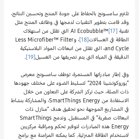
تلتزم سامسونج بالحفاظ على جودة المنتج وتحسين النتائج،
وقد قامت بتطوير التقنيات لدمجها في وظائف المنتج مثل
تقنية
[17]
AI Ecobubble™‎ التي تقلل من استهلاك
الطاقة في الغسالات
[18]
، وLess Microfiber™‎ Filter
and Cycle، التي تقلل من انبعاثات المواد البلاستيكية
الدقيقة في المياه التي يتم تصريفها من الغسيل
[19]
.
وفي إطار مبادراتها المستمرة، توظف سامسونج معرض
“يوروكوتشينا 2024” لتسليط الضوء على مختلف جهودها
ذات الصلة، حيث تركز الشركة على التعاون من خلال
الاستفادة من SmartThings Energy، والمشاركة بنشاط
في المشاريع الموجهة نحو تحقيق هدف “منازل ذات
انبعاثات صفرية” في المستقبل. وتدمج SmartThings
Energy هذه المبادرات لتوفير تحكم ومراقبة مركزيين
لاستخدام الطاقة المنزلية. كما يمكنه المزامنة مع برامج