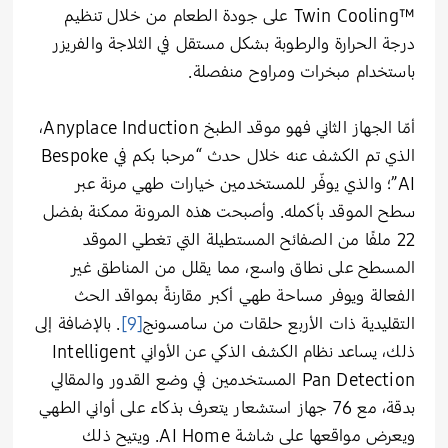
Twin Cooling™‎ على جودة الطعام من خلال تنظيم
درجة الحرارة والرطوبة بشكل مستقل في الثلاجة والفريزر
باستخدام مبخرات ومراوح منفصلة.
أمّا الجهاز الثاني فهو موقد الطبخ Anyplace Induction،
الذي تم الكشف عنه خلال حدث “مرحبا بكم في Bespoke
AI”؛ والذي يوفّر للمستخدمين خيارات طهي مرنة عبر
سطح الموقد بأكمله. وأصبحت هذه المرونة ممكنة بفضل
22 ملفًا من الصفائح المستطيلة التي تغطي الموقد
المسطح على نطاق واسع، مما يقلل من المناطق غير
الفعالة ويوفر مساحة طهي أكبر مقارنةً بمواقد الحث
التقليدية ذات الأربع حلقات من سامسونج
[9]
. بالإضافة إلى
ذلك، يساعد نظام الكشف الذكي عن الأواني Intelligent
Pan Detection المستخدمين في وضع القدور والمقالي
بدقة، مع 76 جهاز استشعار يتعرف بذكاء على أواني الطهي
ويعرض مواقعها على شاشة AI Home. ويتيح ذلك