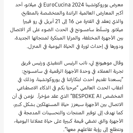
معرض يوروكوتشينا EuroCucina 2024 في ميلانو، أحد
أكبر المعارض العالمية الرائدة والمتخصّصة بالمطابخ،
والذي يُعقد في الفترة من 16 إلى 21 أبريل في رو فييرا
ميلانو. وتسلّط سامسونج في الحدث الضوء على أثر الاتصال
بين الأجهزة المختلفة، والمزايا المبتكرة لمنتجاتها الجديدة،
ودورها في إحداث ثورة في الحياة اليومية في المنزل.
وقال موهيونغ لي، نائب الرئيس التنفيذي ورئيس فريق
تجربة العملاء في وحدة الأجهزة الرقمية في سامسونج:
“يسعدنا تقديم أحدث ابتكاراتنا في يوروكوتشينا، وذلك في
أعقاب الحدث العالمي “مرحبًا بكم في الذكاء الاصطناعي
المخصّص BESPOKE AI” الذي عقد مؤخراً. نؤمن في أن
الاتصال بين الأجهزة سيعزز حياة المستهلكين بشكل كبير،
كما نهدف إلى توفير المنتجات والتحسينات المدمجة في
الأجهزة والتي تضفي قيمة كبيرة على حياة عملائنا اليومية،
ونتطلع إلى رؤية تفاعلهم معها”.