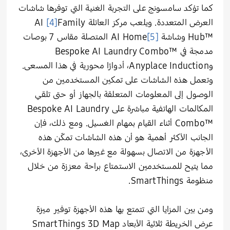
كما تؤكد سامسونج على التجربة الغنية التي توفرها شاشات
العرض المتعددة. ويلعب مركز العائلة AI
Family
[4]
Hub™‎ وشاشة AI Home
[5]
المتصلة مقاس 7 بوصات
مدمجة في Bespoke AI Laundry Combo™‎
وAnyplace Induction، أدوارًا محورية في هذا المسعى.
وتعمل هذه الشاشات على تمكين المستخدمين من
الوصول إلى المعلومات المتعلقة بالجهاز أو حتى تلقي
المكالمات الهاتفية مباشرة على Bespoke AI Laundry
Combo™‎ أثناء القيام بمهام الغسيل. ومع ذلك، فإن
الجانب الأكثر أهمية هو أن هذه الشاشات تمكّن هذه
الأجهزة من الاتصال بسهولة مع غيرها من الأجهزة الأخرى،
مما يتيح للمستخدمين الاستمتاع براحة معززة من خلال
منظومة SmartThings.
ومن بين المزايا التي تتمتع بها هذه الأجهزة توفير ميزة
عرض الخريطة ثلاثية الأبعاد SmartThings 3D Map