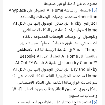
معلومات غير كاملة أو غير صحيحة.
[5]
بالنسبة إلى شاشة AI Home المتوفر على Anyplace
Induction: تستخدم توصيات الوصفات والمساعد
الافتراضي Bixby التي يمكن الوصول إليها من خلال AI
Home؛ خوارزميات قائمة على الذكاء الاصطناعي.
وللوصول إلى توصيات الوصفات المدعومة بالذكاء
الاصطناعي، انقر فوق خدمة “الطعام” ضمن تطبيق
SmartThings في القائمة الرئيسة للذكاء الاصطناعي.
وبالنسبة إلى AI Home المتوفر على Bespoke AI
Laundry Combo™‎: إن تقنية AI Opti™‎ Wash &
Dry and Bixby التي يُمكن الوصول إليها من خلال AI
Home تستخدم الخوارزمية القائم الذكاء الاصطناعي. قد
يتم تحديث خوارزمياتنا القائمة على الذكاء الاصطناعي
بشكل دوري لتحسين الدقة. يتطلب وجود اتصال Wi-Fi
وحساب سامسونج.
[6]
تعتمد نتائج الاختبار على مقارنة درجة حرارة ضبط