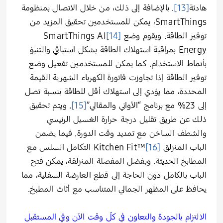
هادئة
[13]
. بالإضافة إلى ذلك، من خلال الاتصال بمنظومة
SmartThings، يمكن للمستخدمين تحقيق المزيد من
توفير الطاقة. ويقوم وضع
[14]
SmartThings AI
Energy بمراقبة استهلاك الطاقة بشكل استباقي والتنبؤ
بأنماط الاستخدام. كما يمكن للمستخدمين تفعيل وضع
توفير الطاقة إذا تجاوزت فاتورة الكهرباء الشهرية القيمة
المحددة، مما يؤدي إلى استهلاك أقل للطاقة بنسبة تصل
إلى 23% مع برنامج “الأواني والمقالي”
[15]
. ويتم تحقيق
ذلك عن طريق تقليل درجة حرارة الغسيل الرئيسي
والشطف الساخن مع تمديد وقت الدورة. فيما يضمن
الباب المنزلق
[16]
Kitchen Fit™‎ التكامل السلس مع
المطابخ الحديثة. وبفضل المفصلة المنزلقة، يمكن فتح
الباب بالكامل دون الحاجة إلى قطع العارضة السفلية، مما
يحافظ على المظهر الجمالي المتناسب مع أثاث المطبخ.
الالتزام بالجودة والتعاون في كلّ وقت الآن وفي المستقبل