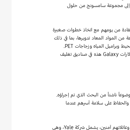
EHS  أحدث إضافة إلى مجموعة سامسونج من حلول
تفادة من يومهم مع اتخاذ خطوات صغيرة
من المواد المعاد تدويرها، بما في ذلك
الألومنيوم والزجاج والمواد البلاستيكية المعاد تدويرها والتي يتم الحصول عليها من شباك الصيد المهملة في المحيط وبراميل المياه وزجاجات PET.
بدورها تشتمل أيضاً سلسلة Galaxy Watch6 على مواد بلاستيكية معاد تدويرها بعد الاستهلاك. وتأتي جميع ابتكارات Galaxy هذه في صناديق تغليف
ضوعاً ناشئاً من البحث الذي تم إجراؤه.
 أثناء عدم تواجدهم هناك (54%)، والشعور بالأمان عندما يكونون في المنزل بمفردهم (39%)، والحفاظ على سلامة أسرهم عندما
وتتضمن منظومة SmartThings مجموعة من الشركاء الملتزمين بمساعدة الأشخاص في الحفاظ على منازلهم وعائلاتهم آمنين، يشمل شركة Yale، وهي