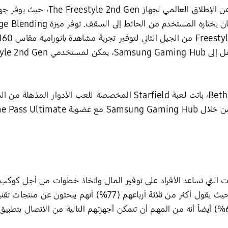
كما تم الإعلان أيضاً في المؤتمر الصحفي عن 
وبالشراكة مع Xbox وBethesda Softworks، باتت لعبة Starfield المخصصة ل
ت التي تساعد الأفراد على توفير المال واتخاذ خطوات من أجل كوك
عالية في جدول أعمال المستهلكين أيضاً، حيث يقول أكثر من ثلاثة 
بل من أجل البيئة أيضاً4. ويرى الثلثان (67%) أيضاً أنه من المهم أن تتمكن أجهزتهم التالية م