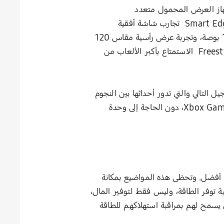
الإطلاق العالمي لجهاز The Freestyle 2nd Gen، حيث يوفر جهاز العرض المحمول متعدد
الاستخدامات تجربة شاشة كبيرة في أي مكان يختاره المستخدم من الحائط إلى السقف. توفر ميزة Smart Edge Blending تجارب شاشة أفقية
وعمودية، إذ يمكن توصيل جهازي عرض Freestyle من الجيل الثاني لتوفير تجربة مشاهدة بانورامية مقاس 160 بوصة، وتجربة عرض رأسية مقاس 120
بوصة. علاوة على ذلك، ومع الوصول الكامل إلى Samsung Gaming Hub، يمكن لمستخدمي Freestyle 2nd Gen الاستمتاع بأكبر الألعاب من
لعب الأدوار المذهلة من الجيل التالي والتي تدور أحداثها بين النجوم
متوفّرة ضمن هذه الميّزة. ويمكن اللعب من خلال Samsung Gaming Hub مع عضوية Xbox Game Pass Ultimate، دون الحاجة إلى وحدة
ب أفضل. وتحظى هذه المواضيع بمكانة
أرباعهم (77%) أنهم يبحثون عن منتجات تقنية توفر الطاقة، وليس فقط لتوفير المال،
ن الاتصال بتطبيق يسمح لهم بمراقبة استهلاكهم للطاقة