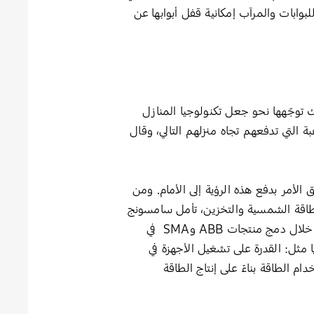
ل أمن المنازل، حيث تتيح مزايا Linus® Smart Lock وSmart Opener الجديد للبوابات والمرآب إمكانية قفل أبوابها عن
 توجّهها نحو جعل تكنولوجيا المنازل
غبة التي تدفعهم تجاه منزلهم التالي، وقال
لأمر بدفع هذه الرؤية إلى الأمام. ومن
 تكنولوجيا أنظمة الطاقة الشمسية والتخزين، تأمل سامسونج
في ربط الأشخاص بشكل أوثق بمنازلهم من خلال دمج إمكانيات التكنولوجيا الذكية في المنازل قبل شرائها. ومن خلال دمج منتجات ABB وSMA في
 المزايا مثل: القدرة على تشغيل الأجهزة في
م الطاقة بناءً على إنتاج الطاقة