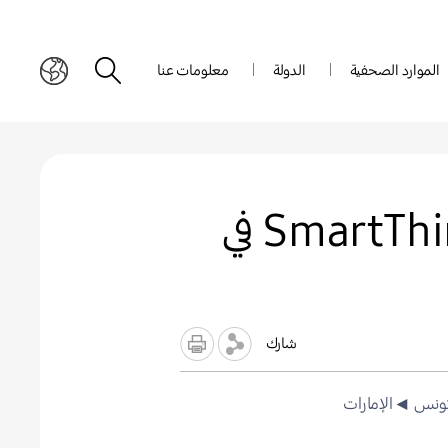
الموارد الصحفية
الدولة
معلومات عنا
سامسونج تسلّط الضوء على دور منظومة SmartThings في
شارك
ونس
◄الإمارات