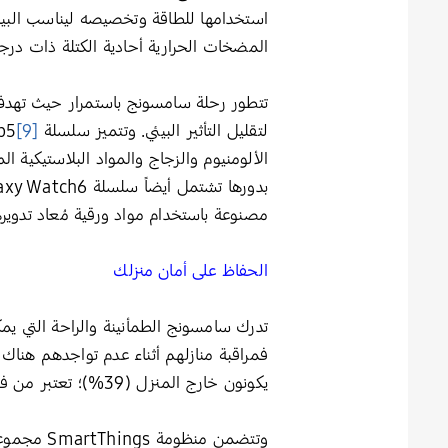
استخدامها للطاقة وتخصيصه ليناسب البي
المضخات الحرارية أحادية الكتلة ذات درجة 
تتطور رحلة سامسونج باستمرار حيث تهدف
لتقليل التأثير البيئي. وتتميز سلسلة Galaxy Z Flip5
[9]
مصنوعة باستخدام مواد ورقية مُعاد تدويره
الحفاظ على
أمان
منزلك
تدرك سامسونج الطمأنينة والراحة التي يمكن
يكونون خارج المنزل (39%)؛ تعتبر من فوائد السلامة الرئيسية للتكنولوجيا الذكية