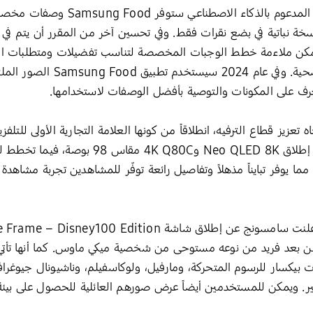
وبحلول نهاية العام، وباستخدام Food AI ا
ة نباتية في بضع نقرات فقط. وفي تحسين آخر من المقرر أن يتم في
 Samsung Health بحيث يمكن ملاءمة خطط الوجبات المخصصة لتناسب تفضيلات ومتطلبا
اع الترفيه، انطلاقاً من كونها العلامة التجارية الأولى للتلفزيونات لمدة 17 عاما
أكملت الشركة تشكيلة شاشاتها الفائق مع إطلاق 
ية العام، مما يوفر تبايناً مذهلاً وتفاصيل رائعة توفّر للمشاهدين تجربة م
 بيكسار للرسوم المتحركة، ومارفيل، ولوكاسفيلم، وناشيونال جيوغرافي
ر. ويمكن للمستخدمين أيضاً عرض صورهم العائلية للحصول على بيئة من