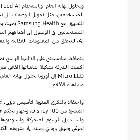
للمستخدمين، مثل تحويل الوصفات إلى نسخ
التطبيق مع
AI، للتحقق من المعلومات الغذائية والتعرف على المكونات والتوصية بأفضل الوصفات لاستخدامها.
وتحافظ سامسونج على التزامها الراسخ تجاه تعزيز قط
Micro LED إلى أوروبا بحلول نها
مشاهدة الأفلام.
والت ديزني للرسوم المتحركة، واستوديوهات
لميكي وميني وودي وسندريلا وغيرهم الكثي