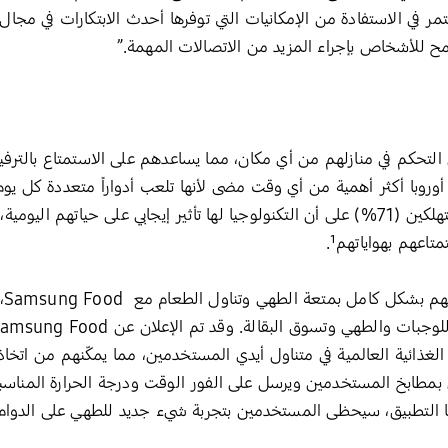
تمر في الاستفادة من الإمكانيات التي توفرها أحدث الابتكارات في مجال
SmartT للمستخدمين التحكم في منازلهم من أي مكان، مما يساعدهم على الاستمتاع ب
ء أوروبا أكثر أهمية من أي وقت مضى لأنها تلعب أدواراً متعددة كل يوم
والترفيه. ويوافق سبعة من كل عشرة مستهلكين (71%) على أن التكنولوجيا لها تأثير إيجابي
تاعهم بهواياتهم¹.
وي
رفة الغذائية العالمية في متناول أيدي المستخدمين، مما يمكّنهم من اتخا
 بمطابخ المستخدمين ويرسل على الفور الوقت ودرجة الحرارة المناس