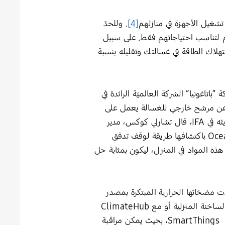
[4]
. وللحدّ
 عبر أجهزتهم لتناسب احتياجاتهم فقط. على سبيل
SmartThi مراقبة استهلاك الطاقة في غسالتك وتقليله بنسبة
المحيطات، وشركة “باتاغونيا” الشركة العالميّة الرائدة في
مشكلة تساقط الألياف الدقيقة. وتعد وحدة الترشيح Less Microfiber™ عبارة عن مرشح خارجي للغسالة يعمل على
. وفي معرض حديثه في IFA، قال تشارلي كوكس، مدير
حلول المواد البلاستيكية الدقيقة في Ocean Wise: “من خلال شراكتنا مع سامسونج وباتاغونيا، تفتخر Ocean Wise باكتشافها طريقة لوقف تدفق
 هذه المواد في المنزل، ليكون بمثابة حل
ت مضخاتها الحرارية المبتكرة بمصدر
. وتعمل هذه المضخات مع خزانات المياه الساخنة المنزلية أو مع ClimateHub
من سامسونج، لتجعل منزلك مريحاً طوال العام بغض النظر عن حالة الطقس. ويمكنها أيضاً الاتصال بمنظومة SmartThings، بحيث يمكن مراقبة