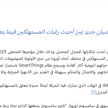
ن جديد يُبرز أحدث رغبات المستهلكين فيما يتعلق
S والمتمثلة بتمكين المستهلكين في مختلف أنحاء أوروبا من منح الأولوية للموضوعا
تهم، والاتصال والتحكم بسهولة في العديد من الأجهزة المنزليّة والإل
ويأتي حضور سامسونج في معرض IFA 2023 في الوقت الذي تشارك فيه الشركة أبحاثاً جديدة تتعل
المنزل
[1]
.
تسويق في سامسونج أوروبا
: “تلتزم سامسونج بشغفها الدائم تجاه ربط 