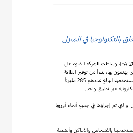
 بالتكنولوجيا في المنزل
عرضت شركة سامسونج للإلكترونيّات اليوم أحدث ابتكاراتها للمنزل المتصل، وذلك خلال مؤتمرها الصحفي IFA 2023، وسلطت الشركة الضوء على
ت التي يهتمون بها، بدءاً من توفير الطاقة
وزيادة الأمان والوصول إلى الترفيه وجعل حياتهم اليومية أكثر كفاءة. ويسمح نظام SmartThings باستمرار لمستخدميه البالغ عددهم 285 مليوناً
كترونية عبر تطبيق واحد.
ق بالمستهلكين، والتي تم إجراؤها في جميع أنحاء أوروبا
مستخدمينا بالأشخاص والأماكن وأنشطة