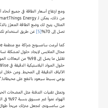
ومع ارتفاع أسعار الطاقة في جميع أنحاء أو
المثال، يتيح لك وضع الطاقة المعزّز بالذك
تصل إلى 70%
[5]
عن طريق استخدام تكنولوجيا Ecobubble للغسل باستخدام الماء البا
تقليل ما يصل إلى 98% من انبعاثات المواد البلاستيكية الدقيقة الناتجة عن دورات الغسيل
الألياف الدقيقة إلى المحيط. ومن خلال ابت
يومي بسيط سيعود بالنفع على محيطاتنا.”
وتمثل تقنيات التدفئة مثل المضخات الحرا
الهواء نمواً غير مسبوق بنسبة 97% في المبيعات منذ عام 2022