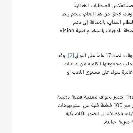
لمدعوم بالذكاء الاصطناعي ستوفر Samsung Food وصفات مخصصة تعكس المتطلبات الغذائية
 وقت لاحق من هذا العام، سيتم ربط
ت النظام الغذائي، بالإضافة إلى دعم
المستخدمين في الوصول إلى أهدافهم الصحية. وفي عام 2024 سيستخدم تطبيق Samsung Food الصور الملتقطة للوجبات باستخدام تقنية Vision
ً على التوالي
[2]
. وقد
Neo QLED 8K و4K Q80C مقاس 98 بوصة، فيما تخطط لجلب مجموعتها الكاملة من شاشات
شاهدة غامرة سواء على مستوى اللعب أو
واحتفالاً بالذكرى المئوية لتأسيس ديزني، أعلنت سامسونج عن إطلاق شاشة The Frame – Disney100 Edition. تتميز بحواف معدنية فضيّة بلاتينية
المميزة من Disney 100، وجهاز تحكم عن بعد فريد من نوعه مستوحى من شخصية ميكي ماوس. كما أنها تأتي مع 100 قطعة فنية من استوديوهات
ك، بالإضافة إلى الصور الكلاسيكية
زلية خياليّة.