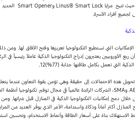
علامة تجارية رائدة في مجا
 لجميع أفراد الأسرة.
ذكية
مكانيات التي تستطيع التكنولوجيا تعزيزها وفتح الآفاق لها. ومن ذلك
ربع الأوروبيين يعتبرون إدراج التكنولوجيا الذكية عاملاً رئيسياً في الر
كية التي تعمل بكامل طاقتها جذابة (77%)12.
يل هذه الاحتمالات إلى حقيقة وهي تؤمن بقوة التعاون عندما يتعلق ا
خلال الشراكة مع ABB Smart Buildings وSMA، الشركات الرائدة عالمياً في مجال توفير
، يمكن أن تصبح المنازل أكثر أماناً وذكاءً واستدامة، الأمر الذي يوفّر العديد من
 الاستهلاك بناءً على أسعار الطاقة وأنماط الاستخدام، وتحسين استخدا