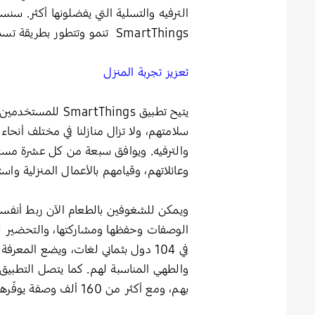
الترفيه والتسلية التي يفضلونها أكثر. سنس
SmartThings تنمو وتتطور بطريقة تسمح للأشخاص بإجراء المزيد من الاتصالات المهمة.”
تعزيز تجربة المنزل
يتيح تطبيق hings
سلامتهم، ولا تزال منازلنا في مختلف أنحا
وعائلاتهم، وقيامهم بالأعمال المنزلية واستم
في 104 دول بثماني لغات، ويضع المع
والطهي المناسبة لهم. كما يتصل التطبيق
بهم، ومع أكثر من 160 ألف وصفة يوفّرها التطبيق، سيحظى المستخدمين بتجربة شيء جديد للطهي على الدوام.