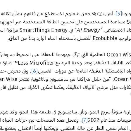
روبا
[3]
، أعرب 72% ممن شملهم الاستطلاع عن قلقهم بشأن تكلفة تشغيل الأجهزة في منازلهم
من ذلك، يمكن لـ SmartThings Energy مساعدة المستخدمين على تحسين الطاقة المستخدمة
اء الاصطناعي “
AI Energy
” في ngs Energy
رد بدلاً من الدافئ.
كما أبرمت سامسونج شراكة مع منظمة Ocean Wise العالمية التي تركّز جهودها للحفاظ على 
مجال الملابس لإيجاد حلول ل
[6]
كارات مثل مرشح الألياف الدقيقة، يمكننا تمكين الأفراد من تقليل آثار
رية سوقاً سريع النمو، وتأتي سامسونج في طليعة هذا النمو، وقد شهد
[7]