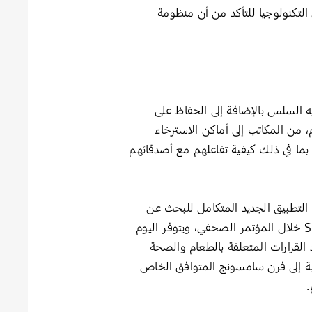
 التكنولوجيا للتأكد من أن منظومة
الترفيه السلس بالإضافة إلى الحفاظ على
، من المكاتب إلى أماكن الاسترخاء
 على حياتهم اليومية، بما في ذلك كيفية تفاعلهم مع أصدقائهم
مكن للشغوفين بالطعام الآن ربط أنفسهم بشكل كامل بمتعة الطهي وتناول الطعام مع Samsung Food، التطبيق الجديد المتكامل للبحث عن
الوصفات وحفظها ومشاركتها، والتحضير للوجبات والطهي وتسوق البقالة. وقد تم الإعلان عن Samsung Food خلال المؤتمر الصحفي، ويتوفر اليوم
ذ القرارات المتعلقة بالطعام والصحة
بة إلى فرن سامسونج المتوافق الخاص