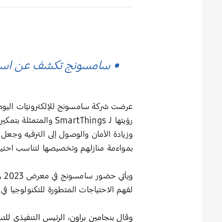
• سامسونج تكشف عن استبيا
رؤيتها لـ martThings
بمواءمة منازلهم وتخصيصها لتناسب احتياجا
لفهم الاحتياجات المتطورة للتكنولوجيا في 
وقال
بنجامين براون، الرئيس التنفيذي لل