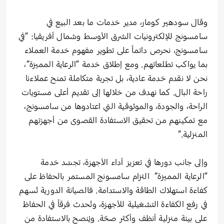
وقال سودهير كومار، مدير خدمات ما بعد البيع في
سامسونج للإلكترونيات الشرق الأوسط وشمال أفريقيا: “في
سامسونج، نحرص دائماً على تطوير مفهوم خدمة العملاء
بما يواكب تطلعاتهم. ومع إطلاق خدمة “الرعاية المميزة”،
نحن لا نقدم خدمة عادية، بل تجربة متكاملة تمنح عملاءنا
راحة البال. كما نهدف من خلالها إلى تقديم أعلى مستويات
الراحة، والجودة، والموثوقية التي اعتادوها من سامسونج،
مع تمكينهم من تحقيق الاستفادة القصوى من أجهزتهم
المنزلية.”
وإلى جانب دورها في تعزيز أداء الأجهزة، تجسّد خدمة
“الرعاية المميزة” التزام سامسونج المستمر بالحفاظ على
كفاءة استهلاك الطاقة والاستدامة. فالصيانة الدورية تُسهم
في رفع الكفاءة التشغيلية للأجهزة، وتُحدث فرقاً في الحفاظ
على بيئة منزلية أنظف وأكثر صحّة. ويُنصح بالاستفادة من