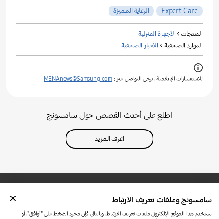
Expert Care
الرعاية المميزة
المنتجات >
الأجهزة المنزلية
الموارد الصحفية >
الأخبار الصحفية
للاستفسارات الإعلامية ، يرجى التواصل عبر :
MENAnews@Samsung.com
اطلع على أحدث القصص حول سامسونج
اعرف المزيد
سامسونج وملفات تعريف الارتباط
تواصل معنا
SAMSUNG.COM
شروط الاستخدام
الخصوصية وملفات تعريف الارتباط
يستخدم هذا الموقع الإلكتروني ملفات تعريف الارتباط، وبالتالي فإن مجرد الضغط على "أوافق"، أو