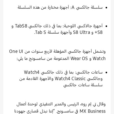
سلسلة جالكسي A: أجهزة مختارة من هذه السلسلة
أجهزة جالاكسي اللوحية: بما في ذلك جالكسي TabS8 و
S8+ و S8 Ultra وأجهزة سلسلة Tab S.
وتشمل أجهزة جالكسي المؤهلة لأربع سنوات من One UI
Watch و Wear OS المدعومة من سامسونج ما يلي:
ساعات جالكسي: بما في ذلك جالكسي Watch4
وجالكسي Watch4 Classic والأجهزة القادمة من
سلسلة ساعات جالكسي
وقال تي إم روه، الرئيس والمدير التنفيذي لوحدة أعمال
MX Business في سامسونج. “إننا نبذل قصارى جهودنا