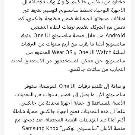
مختارة من سلاسل جالكسي S و Z وA ، بالإضافة إلى
الأجهزة اللوحية، تخطط سامسونج لتوسيع نشرها عبر
نطاقات منتجاتها المختلفة ضمن منظومة جالكسي، كما
تعمل مع الشركاء لتقديم ترقيات لنظام التشغيل
Android من خلال منصة سامسونج One UI. وتوفر
سامسونج أيضًا ما يقرب من أربع سنوات من الترقيات
لساعة One UI Watch و Wear OS المدعوم من
سامسونج، حتى يتمكن المستخدمون من الاستمتاع بأحدث
التجارب من ساعات جالكسي.
وإضافة إلى تقديم ترقيات One UI الموسعة، ستوفر
سامسونج الآن ما يصل إلى خمس سنوات من التحديثات
الأمنية للمساعدة في حماية أجهزة محددة من جالكسي،
علماً أن هذه التحديثات تمنح أجهزة جالكسي حماية شاملة
أكثر أمانًا ضد التهديدات الأمنية المحتملة، عند دمجها مع
منصة الأمان “سامسونج نوكس” Samsung Knox