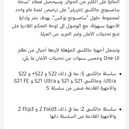
الحائزة على الكثير من الجوائز. وسيحصل عملاء “نسخة
سامسونج جالكسي إنتربرايز” على ترخيص لمدة عام واحد
لمجموعة حلول “سامسونج نوكس”، بهدف نشر وإدارة
الأجهزة بسهولة، مع الوصول إلى لوحة التحكم القادرة على
تتبع تحديثات الأمان وغير المزيد من المزايا.
وتشمل أجهزة جالكسي المؤهلة لأربعة أجيال من نظام
One UI وخمس سنوات من تحديثات الأمان ما يلي:
سلسلة جالكسي S: بما في ذلك S22 و S22+ و S22
Ultra، وجالكسي S21 و S21 و S21 Ultra و S21 FE،
والأجهزة القادمة ضمن من سلسلة S
سلسلة جالكسي Z: بما في ذلك Z Fold3 و Z Flip3
والأجهزة القادمة من السلسلة ذاتها