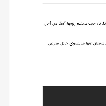
قامت شركة سامسونج للإلكترونيات بإصدار مقطع فيديو تشويقي قبل إنطلاق معرض الإلكترونيات الإستهلاكية2022 ، حيث ستقدم رؤيتها “معًا من أجل
لتي ستعلن عنها سامسونج خلال معرض