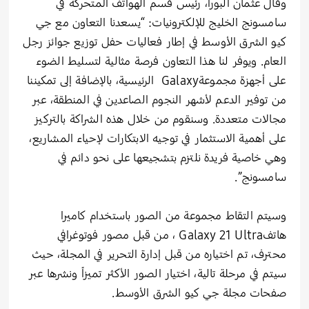
وقال عثمان البورا، رئيس قسم الهواتف المتحركة في
سامسونج الخليج للإلكترونيات: “يسعدنا التعاون مع جي
كيو الشرق الأوسط في إطار فعاليات حفل توزيع جوائز رجل
العام. ويوفر لنا هذا التعاون فرصة مثالية لتسليط الضوء
على أجهزة مجموعةGalaxy الرئيسية، بالإضافة إلى تمكيننا
من توفير الدعم لأشهر النجوم الصاعدين في المنطقة، عبر
مجالات متعددة. وسنقوم من خلال هذه الشراكة بالتركيز
على أهمية الاستثمار في توجيه الابتكارات لإحياء المشاريع،
وهي خاصية فريدة نلتزم بتشجيعها على نحو دائم في
سامسونج”.
وسيتم التقاط مجموعة من الصور باستخدام كاميرا
هاتفGalaxy 21 Ultra ، من قبل مصور فوتوغرافي
محترف، تم اختياره من قبل إدارة التحرير في المجلة، حيث
سيتم في مرحلة تالية، اختيار الصور الأكثر تميزاً ونشرها عبر
صفحات مجلة جي كيو الشرق الأوسط.