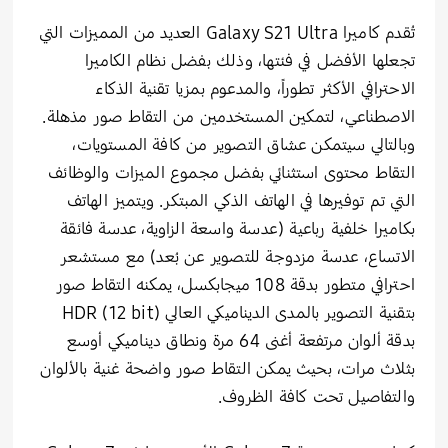
تُقدم كاميرا Galaxy S21 Ultra العديد من المميزات التي
تجعلها الأفضل في فئتها، وذلك بفضل نظام الكاميرا
الاحترافي الأكثر تطوراً، والمدعوم بمزيا تقنية الذكاء
الاصطناعي، لتمكين المستخدمين من التقاط صور مذهلة.
وبالتالي سيتمكن عشاق التصوير من كافة المستويات،
التقاط محتوى استثنائي بفضل مجموع الميزات والوظائف
التي تم توفيرها في الهاتف الذكي المبتكر. ويتميز الهاتف
بكاميرا خلفية رباعية (عدسة واسعة الزاوية، عدسة فائقة
الاتساع، عدسة مزدوجة للتصوير عن بُعد) مع مستشعر
احترافي متطور بدقة 108 ميجابكسل، يمكنه التقاط صور
بتقنية التصوير بالمدى الديناميكي العالي HDR (12 bit)
بدقة ألوان مرتفعة أغنى 64 مرة ونطاق ديناميكي أوسع
بثلاث مرات، بحيث يمكن التقاط صور واضحة غنية بالألوان
والتفاصيل تحت كافة الظروف.