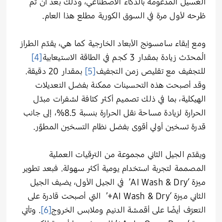
الغسيل المدعومة بالذكاء الاصطناعي، وذلك بعد أن تم
طُرحه لأول مرة في السوق الكورية مطلع هذا العام.
ومع إبقاء سامسونج الأبعاد الخارجية كما هي، يقدّم الطراز
المُحدّث زيادة بمقدار 3 كجم في الطاقة الاستيعابية
[4]
للتجفيف مع تقليص زمن التجفيف
[5]
بمقدار 20 دقيقة.
وقد أصبحت هذه التحسينات ممكنة بفضل التعديلات
الهيكلية، بما في ذلك تصميم أكثر كثافة لشفرات مبدّل
الحرارة لزيادة مساحة نقل الحرارة بنسبة 8.5%، إلى جانب
قدرة تسخين أولي أقوى بفضل نظام التسخين المطوَّر.
ويقدّم الجيل الثاني مجموعة من الترقيات العملية
المصممة لتجربة استخدام يومية أكثر سهولة. فبعد تطوير
ميزة ‘AI Wash & Dry’ في الجيل الأول، يضيف الجيل
الثاني ميزة ‘AI Wash & Dry+’ التي أصبحت قادرة على
التعرّف أيضًا على أقمشة الدنيم وملابس الخروج
[6]
. وتأتي