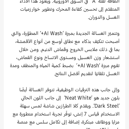
الطاقة لفئة ‘A’ في السوق الأوروبية. ويعود هذا الأداء
المتقدّم إلى تحسين كفاءة المحرك وتطوير خوارزميات
الغسل والدوران.
وتتميّز الغسالة الجديدة بميزة ‘AI Wash+’ المطوَّرة، والتي
أصبحت تتكيّف بذكاء مع نطاق أوسع من أنواع الأقمشة،
بما في ذلك ملابس الخروج وقماش الدنيم. ومن خلال
استشعار وزن الغسيل ومستوى الاتساخ ونوع القماش،
تقوم ميزة ‘AI Wash+’ بضبط كمية المياه والمنظف ومدة
الغسل تلقائيًا لتقديم أفضل النتائج.
وإلى جانب هذه الترقيات الوظيفية، تتوفر الغسالة أيضًا
بلون جديد هو ‘Neat White’ إلى جانب اللون الحالي
‘Dark Steel’. ويقدّم كلا الطرازين شاشة لمس سهلة
الاستخدام قياس 7 إنش، توفّر تجربة استخدام متطورة مع
مزايا ووظائف مبتكرة، إضافة إلى تكامل سلس مع منصة