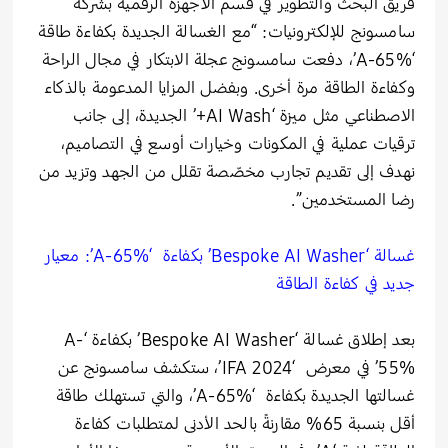
فريق البحث والتطوير في قسم الأجهزة الرقمية بشركة
سامسونج للإلكترونيات: “مع الغسالة الجديدة بكفاءة طاقة
‘A-65%’، دفعت سامسونج عجلة الابتكار في مجال الراحة
وكفاءة الطاقة مرة أخرى. وبفضل المزايا المدعومة بالذكاء
الاصطناعي مثل ميزة ‘AI Wash+’ الجديدة، إلى جانب
ترقيات عملية في المكونات وخيارات أوسع في التصاميم،
نهدف إلى تقديم تجارب مخصّصة تقلل من الجهد وتزيد من
رضا المستخدمين”.
غسالة ‘Bespoke AI Washer’ بكفاءة ‘A-65%’: معيار
جديد في كفاءة الطاقة
بعد إطلاق غسالة ‘Bespoke AI Washer’ بكفاءة ‘A-
55%’ في معرض ‘IFA 2024’، ستكشف سامسونج عن
غسالتها الجديدة بكفاءة ‘A-65%’، والتي تستهلك طاقة
أقل بنسبة 65% مقارنةً بالحد الأدنى لمتطلبات كفاءة