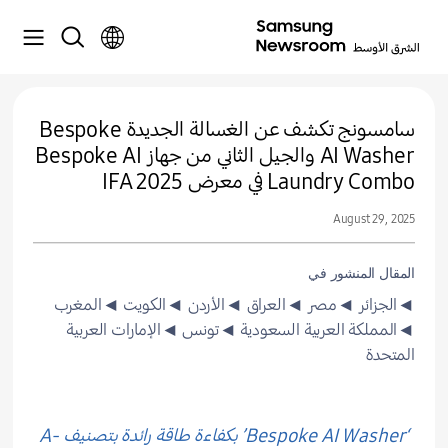
سامسونج تكشف عن الغسالة الجديدة Bespoke
AI Washer والجيل الثاني من جهاز Bespoke AI
Laundry Combo في معرض IFA 2025
August 29, 2025
المقال المنشور في
◄الجزائر
◄مصر
◄العراق
◄الأردن
◄الكويت
◄المغرب
◄المملكة العربية السعودية
◄تونس
◄الإمارات العربية
المتحدة
‘Bespoke AI Washer’ بكفاءة طاقة رائدة بتصنيف A-