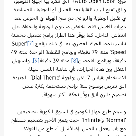
ميزة ‘Auto Open Door+’ التي تنفرد بها أجهزة الكومبو،
والتي تفتح الباب تلقائيًا بعد الغسل أو التجفيف للمساعدة
في تقليل الرطوبة والروائح، مع ضخ الهواء في الحوض بعد
دورات الغسل فقط لخفض مستوى الرطوبة والحفاظ على
انتعاش الداخل. كما يوفّر هذا الطراز برامج تشغيل محسّنة
تناسب نمط الحياة العصري، بما في ذلك برنامج
[7]
‘Super
Speed’ مدته 79 دقيقة، وبرنامج للقطعة الواحدة مدته 49
دقيقة، وبرنامج للقمصان
[8]
مدته 39 دقيقة
[9]
. ولتسهيل
التنقل بين هذه الخيارات، تأتي شاشة اللمس سهلة
الاستخدام بقياس 7 إنش بواجهة ‘Dial Theme’ الجديدة
التي تعرض بوضوح ستة برامج مستخدمة بكثرة ضمن
تصميم دائري أنيق يوفّر تحكمًا أكثر سهولة.
وسيتم طرح جهاز الكومبو في السوق الكورية بتصميمين
‘Normal’ و’Infinite’، حيث يتميّز الأخير بتصميم مسطّح
مع باب يعمل باللمس، إضافة إلى أسطح من الفولاذ