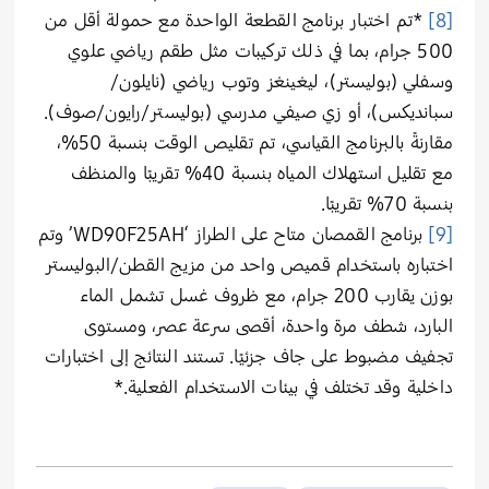
[8]
*تم اختبار برنامج القطعة الواحدة مع حمولة أقل من
500 جرام، بما في ذلك تركيبات مثل طقم رياضي علوي
وسفلي (بوليستر)، ليغينغز وتوب رياضي (نايلون/
سبانديكس)، أو زي صيفي مدرسي (بوليستر/رايون/صوف).
مقارنةً بالبرنامج القياسي، تم تقليص الوقت بنسبة 50%،
مع تقليل استهلاك المياه بنسبة 40% تقريبًا والمنظف
بنسبة 70% تقريبًا.
[9]
برنامج القمصان متاح على الطراز ‘WD90F25AH’ وتم
اختباره باستخدام قميص واحد من مزيج القطن/البوليستر
بوزن يقارب 200 جرام، مع ظروف غسل تشمل الماء
البارد، شطف مرة واحدة، أقصى سرعة عصر، ومستوى
تجفيف مضبوط على جاف جزئيًا. تستند النتائج إلى اختبارات
داخلية وقد تختلف في بيئات الاستخدام الفعلية.*