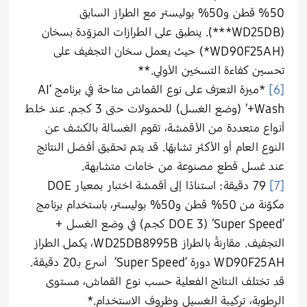
50% قطن و50% بوليستر مع الطراز السابق
(WD25DB***). ينطبق على الطرازات المزوّدة بسخان
(WD90F25AH*) حيث يعمل سخان التجفيف على
تحسين كفاءة التسخين الأولي.**
[6]
*ميزة التعرّف على نوع القماش متاحة في برنامج ‘AI
Wash+’ (وضع الغسل) للحمولات حتى 3 كجم. عند خلط
أنواع متعددة من الأقمشة، تقوم الغسالة بالكشف عن
النوع العام أو الأكثر تشابهًا. قد يتم تحقيق أفضل النتائج
عند غسل قطع مصنوعة من خامات متشابهة.
[7]
79 دقيقة: استنادًا إلى أقمشة اختبار بمعيار DOE
مكوّنة من 50% قطن و50% بوليستر، باستخدام برنامج
‘Super Speed’ (DOE 3 كجم) في وضع الغسل +
التجفيف. مقارنةً بالطراز WD25DB8995B، يكمل الطراز
WD90F25AH دورة ‘Super Speed’ أسرع بـ20 دقيقة.
قد تختلف النتائج الفعلية حسب نوع القماش، مستوى
الرطوبة، تركيبة الغسيل وظروف الاستخدام.*