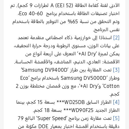
الأدنى لفئة كفاءة الطاقة (EEI 52) A لطرازات 9 كجم). تم
اختبار تصنيفات الطاقة باستخدام برنامج Eco 40-60،
وتم التحقق من نسبة 65% من التوفير بالطاقة باستخدام
نفس البرنامج.
[2]
استنادًا إلى خوارزمية ذكاء اصطناعي متقدمة تعتمد
على بيانات الوزن، مستوى الرطوبة ودرجة حرارة التجفيف،
يمكن لميزة ‘AI Dry+’ التعرّف على أربعة أنواع من
الأقمشة: العادي، الدنيم، المناشف، والأقمشة الحساسة.
[3]
تمت المقارنة بين طراز ‘Samsung DV9400D’
وطراز ‘Samsung DV5000D باستخدام برامج ‘Eco
Cotton’ و’AI Dry+’، مع وزن قمصان مختلطة بوزن 2
كجم.
[4]
الطراز السابق WD25DB*** بسعة 15 كجم، بينما
الطراز الجديد WD90F25*** بسعة 18 كجم.
[5]
تمت مقارنة زمن برنامج ‘Super Speed’ البالغ 79
دقيقة باستخدام أقمشة اختبار بمعيار DOE مكوّنة من