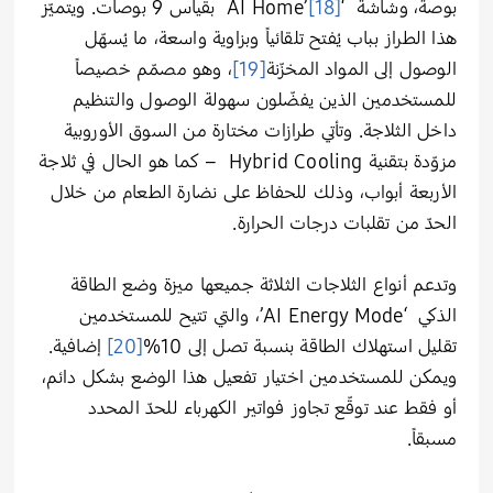
بوصة، وشاشة ‘AI Home’
[18]
بقياس 9 بوصات. ويتميّز
هذا الطراز بباب يُفتح تلقائياً وبزاوية واسعة، ما يُسهّل
الوصول إلى المواد المخزّنة
[19]
، وهو مصمّم خصيصاً
للمستخدمين الذين يفضّلون سهولة الوصول والتنظيم
داخل الثلاجة. وتأتي طرازات مختارة من السوق الأوروبية
مزوّدة بتقنية Hybrid Cooling – كما هو الحال في ثلاجة
الأربعة أبواب، وذلك للحفاظ على نضارة الطعام من خلال
الحدّ من تقلبات درجات الحرارة.
وتدعم أنواع الثلاجات الثلاثة جميعها ميزة وضع الطاقة
الذكي ‘AI Energy Mode’، والتي تتيح للمستخدمين
تقليل استهلاك الطاقة بنسبة تصل إلى 10%
[20]
إضافية.
ويمكن للمستخدمين اختيار تفعيل هذا الوضع بشكل دائم،
أو فقط عند توقّع تجاوز فواتير الكهرباء للحدّ المحدد
مسبقاً.