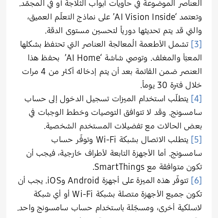
العناصر الموضوعة في حاويات أبواب الثلاجة أو في المجمّد.
وتعتمد ‘AI Vision Inside’ على نماذج التعلّم العميق،
والتي قد يتم تحديثها دورياً لتحسين مستوى الدقة.
[3]
تشمل الأطعمة المُعالجة العناصر التي تحتفظ بشكلها
المعبّأ والمغلف. وتوصي شاشة ‘AI Home’ بحفظ هذا
العنصر ضمن القائمة بعد أن يتم إدخاله أكثر من 4 مرات
خلال فترة 30 يوماً.
[4]
يتطلّب استخدام الميزات تسجيل الدخول إلى حساب
سامسونج. وقد لا تتوافق التوصيات وخطط الوجبات في
بعض الحالات مع تفضيلات المستخدم الشخصية
.
[5]
يتطلب الاتصال بشبكة Wi-Fi وتوفّر حساب
سامسونج. أما الأجهزة التابعة لأطراف خارجية، فيجب أن
تكون متوافقة مع SmartThings.
[6]
تتوفّر هذه الميزة على أجهزة Android وiOS. يجب أن
تكون جميع الأجهزة متصلة بشبكة Wi-Fi أو أي شبكة
لاسلكية أخرى، ومسجّلة باستخدام حساب سامسونج واحد.