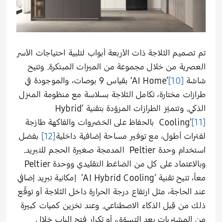
تم تصميم الثلاجة ذات الأربعة أبواب لتلبية احتياجات الأسر
العصرية من خلال مجموعة من الميزات المبتكرة. وتتيح
شاشة
[10]
‘AI Home’ بقياس 9 بوصات، والموجودة في
طرازات مختارة، تكامل الثلاجة بسلاسة مع منظومة المنزل
الذكي. وتتميّز الطرازات المزوّدة بتقنية ‘Hybrid
[11]
Cooling’
بالحفاظ على الخضروات والفاكهة طازجة
لفترات أطول، مع توفير مساحة إضافية داخلية
[12]
بفضل
استخدام وحدة Peltier المدمجة صغيرة الحجم للتبريد.
وبالاعتماد على كل من الضاغط التقليدي ووحدة Peltier
معاً، تتيح تقنية ‘AI Hybrid Cooling’ إمكانية تبريد إضافي
عند الحاجة، مثل ارتفاع درجة الحرارة داخل الثلاجة أو توقّع
ذلك من قِبل الذكاء الاصطناعي. وعند تخزين كميات كبيرة
من المشتريات بعد التسوّق، أو تكرار فتح الباب خلال