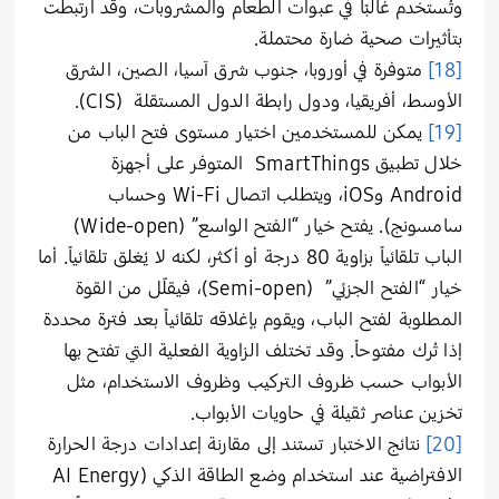
وتُستخدم غالبًا في عبوات الطعام والمشروبات، وقد ارتبطت
بتأثيرات صحية ضارة محتملة.
[18]
متوفرة في أوروبا، جنوب شرق آسيا، الصين، الشرق
الأوسط، أفريقيا، ودول رابطة الدول المستقلة
(CIS)
.
[19]
يمكن للمستخدمين اختيار مستوى فتح الباب من
خلال تطبيق SmartThings المتوفر على أجهزة
Android وiOS، ويتطلب اتصال Wi-Fi وحساب
سامسونج). يفتح خيار “الفتح الواسع” (Wide-open)
الباب تلقائياً بزاوية 80 درجة أو أكثر، لكنه لا يُغلق تلقائياً. أما
خيار “الفتح الجزئي” (Semi-open)، فيقلّل من القوة
المطلوبة لفتح الباب، ويقوم بإغلاقه تلقائياً بعد فترة محددة
إذا تُرك مفتوحاً. وقد تختلف الزاوية الفعلية التي تفتح بها
الأبواب حسب ظروف التركيب وظروف الاستخدام، مثل
تخزين عناصر ثقيلة في حاويات الأبواب.
[20]
نتائج الاختبار تستند إلى مقارنة إعدادات درجة الحرارة
الافتراضية عند استخدام وضع الطاقة الذكي (AI Energy