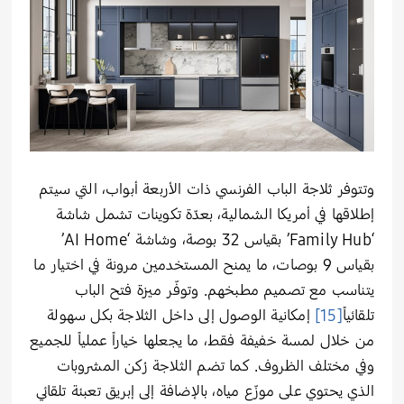
وتتوفر ثلاجة الباب الفرنسي ذات الأربعة أبواب، التي سيتم
إطلاقها في أمريكا الشمالية، بعدّة تكوينات تشمل شاشة
‘Family Hub’ بقياس 32 بوصة، وشاشة ‘AI Home’
بقياس 9 بوصات، ما يمنح المستخدمين مرونة في اختيار ما
يتناسب مع تصميم مطبخهم. وتوفّر ميزة فتح الباب
تلقائياً
[15]
إمكانية الوصول إلى داخل الثلاجة بكل سهولة
من خلال لمسة خفيفة فقط، ما يجعلها خياراً عملياً للجميع
وفي مختلف الظروف. كما تضم الثلاجة رُكن المشروبات
الذي يحتوي على موزّع مياه، بالإضافة إلى إبريق تعبئة تلقائي