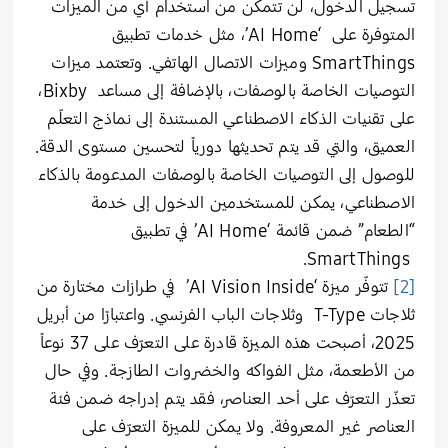
تسجيل الدخول، لن تتمكن من استخدام أي من الميزات
المتوفرة على ‘AI Home’، مثل خدمات تطبيق
SmartThings وميزات الاتصال الهاتفي. وتعتمد ميزات
التوصيات الخاصة بالوصفات، بالإضافة إلى مساعد Bixby،
على تقنيات الذكاء الاصطناعي المستندة إلى نماذج التعلّم
العميق، والتي قد يتم تحديثها دورياً لتحسين مستوى الدقة.
للوصول إلى التوصيات الخاصة بالوصفات المدعومة بالذكاء
الاصطناعي، يمكن للمستخدمين الدخول إلى خدمة
“الطعام” ضمن قائمة ‘AI Home’ في تطبيق
SmartThings.
[2]
تتوفّر ميزة ‘AI Vision Inside’ في طرازات مختارة من
ثلاجات T-Type وثلاجات الباب الفرنسي. واعتبارًا من أبريل
2025، أصبحت هذه الميزة قادرة على التعرّف على 37 نوعاً
من الأطعمة، مثل الفواكه والخضروات الطازجة. وفي حال
تعذّر التعرّف على أحد العناصر، فقد يتم إدراجه ضمن فئة
العناصر غير المعروفة. ولا يمكن للميزة التعرّف على