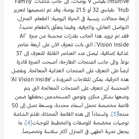
intuitive بقياس 9 بوصات، إلى جانب شاشات ‘Family
Hub’ بقياسي 32 أو 21.5 بوصة، وقد تم تصميمها لتعزيز
أربعة مجالات رئيسية في الحياة اليومية: الطعام، المنزل،
التواصل العائلي، والترفيه. وفيما يتعلّق بالطعام تحديداً،
فقد تم تزويد هذا الجانب بقدرات محسّنة من ميزة ‘AI
Vision Inside’، التي باتت تتعرّف الآن على أربعة عناصر
غذائية إضافية، ليصل عدد العناصر القابلة للتعرّف إلى 37
نوعاً. وإلى جانب المنتجات الطازجة، أصبحت الميزة قادرة
أيضاً على التعرّف على المنتجات الغذائية المُعالجة. وبفضل
هذه الترقية، يمكن للثلاجات المزوّدة بـ ‘AI Vision Inside’
المحسّنة أن تتعرّف على المنتجات المُعالجة التي يتم
وضعها بشكل متكرّر، وتوصي المستخدمين بحفظها ضمن
قائمة مخصصة تحمل أسماء محددة، وبسعة تصل إلى 50
منتجاً
[3]
. واستناداً إلى هذه القائمة المُحدّثة، تقدّم الشاشة
توصيات مخصّصة للوصفات والتخطيط للوجبات
[4]
، ما
يجعل تجربة الطهي في المنزل أكثر سلاسة وتخصيصاً.