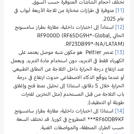
تختلف أحجام الشاشات المتوفرة حسب السوق
.
[11]
متوفرة في طرازات مختارة من ثلاجة الأربعة أبواب في
عام 2025
.
[12]
استناداً إلى اختبارات داخلية، مقارنة بطراز سامسونج
الحالي
RF9000D (RF65DG9H*-Global,
RF23DB99*-NA/LATAM).
[13]
عنصر Peltier هو مكوّن شبه موصل يعتمد على
الكهرباء فقط في التبريد، دون استخدام مادة التبريد. ويعمل
عند ارتفاع درجة الحرارة داخل الثلاجة عن النطاق الطبيعي
أو عندما يتوقّع الذكاء الاصطناعي حدوث ارتفاع في درجة
الحرارة خلال 5 دقائق، استنادًا إلى تحليل نمط فتح وإغلاق
باب الثلاجة من قِبل المستخدم (مثل التخزين لفترات
طويلة أو التنظيف).
[14]
استنادًا إلى اختبارات داخلية، مقارنة بطراز سامسونج
RF60DB9KF***
المطروح في كوريا. قد تختلف السعة
حسب الطراز، المنطقة، والمواصفات الفنية
.