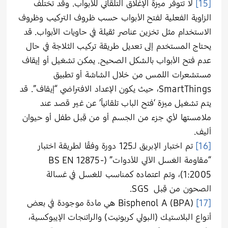
[15]
لا تتوفّر ميزة الإغلاق التلقائي للأبواب. وقد تختلف
الزاوية الفعلية لفتح الأبواب حسب ظروف التركيب وظروف
الاستخدام مثل تخزين عناصر ثقيلة في حاويات الأبواب. قد
يحتاج المستخدم إلى تعديل طريقة تركيب الثلاجة في حال
عدم فتح الأبواب بالشكل الصحيح. يمكن تشغيل أو إيقاف
مستشعرات اللمس من خلال الشاشة أو تطبيق
SmartThings، حيث يكون الإعداد الافتراضي “إيقاف”. قد
يتم تشغيل ميزة ‘فتح الباب تلقائياً’ عن غير قصد عند
ملامستها لأي جزء من الجسم أو من قِبل طفل أو حيوان
أليف.
[16]
تم اختبار الإبريق لـ125 دورة وفقًا لطريقة اختبار
“مقاومة الغسل الآلي للأدوات” (BS EN 12875-
1:2005)، وتم اعتماده كمناسب للغسل في غسالة
الصحون من قِبل SGS.
[17]
Bisphenol A (BPA) هي مادة موجودة في بعض
أنواع البلاستيك (البولي كربونيت) والراتنجات الإيبوكسية،