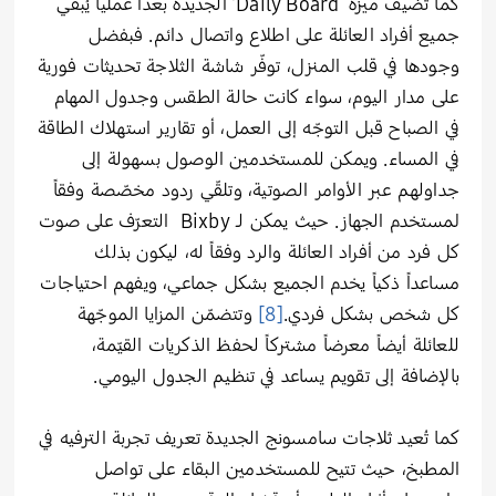
كما تُضيف ميزة ‘Daily Board’ الجديدة بعداً عملياً يُبقي
جميع أفراد العائلة على اطلاع واتصال دائم. فبفضل
وجودها في قلب المنزل، توفّر شاشة الثلاجة تحديثات فورية
على مدار اليوم، سواء كانت حالة الطقس وجدول المهام
في الصباح قبل التوجّه إلى العمل، أو تقارير استهلاك الطاقة
في المساء. ويمكن للمستخدمين الوصول بسهولة إلى
جداولهم عبر الأوامر الصوتية، وتلقّي ردود مخصّصة وفقاً
لمستخدم الجهاز. حيث يمكن لـ Bixby التعرّف على صوت
كل فرد من أفراد العائلة والرد وفقاً له، ليكون بذلك
مساعداً ذكياً يخدم الجميع بشكل جماعي، ويفهم احتياجات
كل شخص بشكل فردي.
[8]
وتتضمّن المزايا الموجّهة
للعائلة أيضاً معرضاً مشتركاً لحفظ الذكريات القيّمة،
بالإضافة إلى تقويم يساعد في تنظيم الجدول اليومي.
كما تُعيد ثلاجات سامسونج الجديدة تعريف تجربة الترفيه في
المطبخ، حيث تتيح للمستخدمين البقاء على تواصل