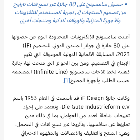
• حصول سامسونج على 80 جائزة عبر تسع فئات تتراوح
من تصميم المنتجات إلى تجربة المستخدم للتلفزيونات
والأجهزة المنزلية والهواتف الذكية ومنتجات أخرى
أعلنت سامسونج للإلكترونيات المحدودة اليوم عن حصولها
على 80 جائزة في جوائز المنتدى الدولي للتصميم (iF)
2023، المسابقة الألمانية الدولية المرموقة التي تكرم
الإبداع في التصميم. ومن بين الجوائز التي منحت لها، جائزة
ذهبية لخط ثلاجات سامسونج (Infinite Line) المصممة
حسب الطلب وأجهزة المطبخ
[1]
.
وكانت جائزة iF Design قد تأسست في العام 1953 باسم
Die Gute Industrieform e.V، وتعتمد على إجراء
تقييمات شاملة لعدد من العوامل، بما في ذلك مدى
تمايزها عن منافسيها، وتأثيرها عبر تسع فئات في المجمل،
وهي: المنتج والتغليف والاتصالات والمفهوم الاحترافي