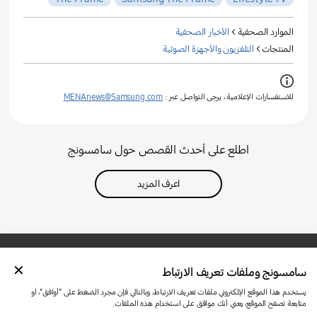
الموارد الصحفية >
الأخبار الصحفية
المنتجات >
التلفزيون والأجهزة الصوتية
للاستفسارات الإعلامية ، يرجى التواصل عبر :
MENAnews@Samsung.com
اطلع على أحدث القصص حول سامسونج
اعرف المزيد
سامسونج وملفات تعريف الارتباط
تواصل معنا
SAMSUNG.COM
شروط الاستخدام
الخصوصية وملفات تعريف الارتباط
يستخدم هذا الموقع الإلكتروني ملفات تعريف الارتباط، وبالتالي فإن مجرد الضغط على "أوافق"، أو
متابعة تصفح الموقع، يعني أنك موافق على استخدام هذه الملفات.