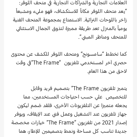
العلامات التجارية والشراكات التجارية في متحف اللوفر:
“يعد متحف اللوفر مكاناً للاستكشاف، فهو مليء ومشبعاً
زاخر باللوحات التراثية. الاستمتاع بمجموعة المتحف الفنية
يومياً بالمنزل تعد طريقة مميزة لتذوق الجمال الاستثنائي
للمتحف ومناظر المبني”.
كما تخطط “سامسونج” ومتحف اللوفر للكشف عن محتوى
حصري آخر لمستخدمي تلفزيون “The Frame”في وقت
لاحق من هذا العام.
يتميز تلفزيون The Frame” بتصميم فريد وقابل
للتخصيص علي حسب احتياجات المستخدمين، مما
يجعله متميزا عن التلفزيونات الأخرى، فلقد صُمم ليكون
جهاز تلفزيون عند التشغيل وعمل فني عند الإيقاف، ويوفر
إصدار 2021 من تلفزيون “The Frame” خيارات مخصصة
جديدة تناسب كل مساحة ونمط بتصميمين للإطار، هما