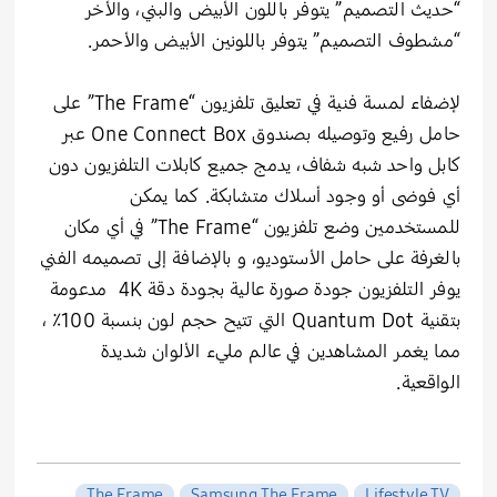
“حديث التصميم” يتوفر باللون الأبيض والبني، والأخر
“مشطوف التصميم” يتوفر باللونين الأبيض والأحمر.
لإضفاء لمسة فنية في تعليق تلفزيون “The Frame” على
حامل رفيع وتوصيله بصندوق One Connect Box عبر
كابل واحد شبه شفاف، يدمج جميع كابلات التلفزيون دون
أي فوضى أو وجود أسلاك متشابكة. كما يمكن
للمستخدمين وضع تلفزيون “The Frame” في أي مكان
بالغرفة على حامل الأستوديو، و بالإضافة إلى تصميمه الفني
يوفر التلفزيون جودة صورة عالية بجودة دقة 4K مدعومة
بتقنية Quantum Dot التي تتيح حجم لون بنسبة 100٪ ،
مما يغمر المشاهدين في عالم مليء الألوان شديدة
الواقعية.
The Frame
Samsung The Frame
Lifestyle TV