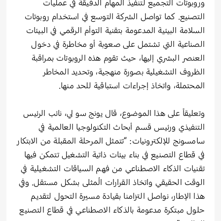
وروبوتات التجميع لتنفيذ المهام الدقيقة في عمليات
التصنيع. كما تواصل الشركة التوسع في استخدام روبوتات
السلامة البيئية المدعومة بتقنية التوأم الرقمي في البيئات
الصناعية التي تشتمل على صعوبة أو مخاطرة في دخول
العنصر البشري إليها، حيث تقوم هذه الروبوتات بمراقبة
الظروف التشغيلية بصورة منهجية، وتحديد المخاطر
المحتملة، واتخاذ إجراءات استباقية للحد منها.
وتعليقاً على هذا الموضوع، قال يونج سو لي، نائب الرئيس
التنفيذي ورئيس قسم أبحاث التكنولوجيا العالمية في
سامسونج للإلكترونيات: “تتمثل المرحلة المقبلة من الابتكار
في قطاع التصنيع في بناء بيئات ذاتية التشغيل تتمكن فيها
تقنيات الذكاء الاصطناعي من فهم السياقات التشغيلية في
الوقت الحقيقي واتخاذ القرارات المُثلى بشكل مستقل. وفي
هذا الإطار، نواصل التزامنا بقيادة مسيرة التحول لتقديم
حلول مبتكرة مدعومة بالذكاء الاصطناعي في قطاع التصنيع