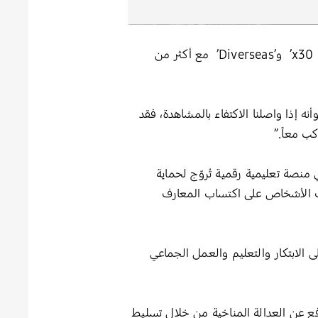
ناشطة في مجال المناخ والمحيطات، تواصلت من خلال مبادرتيها ‘30 x30 Indonesia’ و’Diverseas’ مع أكثر من
 إذا واصلنا الاكتفاء بالمشاهدة، فقد
كب معاً.”
مؤسِّس مشارك لمنصة Academia del Océano، وهي منصة تعليمية رقمية تُروّج لحماية
لاف الأشخاص على اكتساب المعارف
ى الابتكار والتعليم والعمل الجماعي
Empo، وهي منظمة شبابية تُدافع عن العدالة المناخية من خلال تسليط