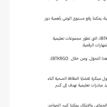
ية، يمكننا رفع مستوى الوعي بأهمية دور
– ناشطة في مجال المناخ، ومدافعة عن التكنولوجيا المستدامة، ومؤسِّسة منصة IBTKRGO، التي تطوّر مجموعات تعليمية
مهارات الرقمية.
وقالت رهف: “التكنولوجيا الخضراء هي مفتاح لمستقبل مستدام، والمبتكرون الشباب يملكون القدرة على قيادة هذا التحوّل. ومن خلال IBTKRGO،
عي يُعنى بتوفير حلول مبتكرة لقضايا النظافة الصحية أثناء
يذ مبادرات تعليمية تهدف إلى كسر
اعي والابتكار، يمكننا كسر الحواجز،