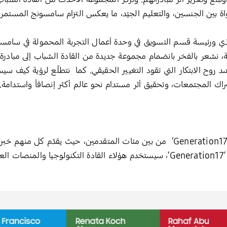
اواة بين الجنسين، والتعليم الجيّد، ما يعكس التزام سامسونج المستمر ب
ي ورئيسة قسم التسويق في وحدة أعمال التجربة المحمولة في سامسونج 
د روح الابتكار التي تقود التغيير الحقيقي. كما نتطلّع لرؤية كيف سي
اك المجتمعات، وتحقيق أثر مستدام نحو عالم أكثر إنصافاً واستدامة.
تم اختيار القادة الشباب الجدد في مبادرة ‘Generation17’ من بين مئات المتقدمين، 
نطاق تأثيرها. وبصفتهم أعضاء في مجتمع ‘Generation17’، سيستخدم هؤلاء القادة التك