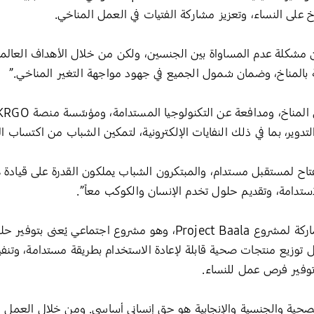
ناخ على النساء، وتعزيز مشاركة الفتيات في العمل المناخي.
 من مشكلة عدم المساواة بين الجنسين، ولكن من خلال الأهداف العالم
قة بالمناخ، وضمان شمول الجميع في جهود مواجهة التغير المناخي.”
لتدوير، بما في ذلك النفايات الإلكترونية، لتمكين الشباب من اكتساب ال
استدامة، وتقديم حلول تخدم الإنسان والكوكب معاً”.
المؤسِّسة المشاركة لمشروع Project Baala، وهو مشروع اجتما
ل توزيع منتجات صحية قابلة لإعادة الاستخدام بطريقة مستدامة، وتنف
 توفير فرص عمل للنساء.
حية والجنسية والإنجابية هو حق إنساني أساسي. ومن خلال العمل الجم