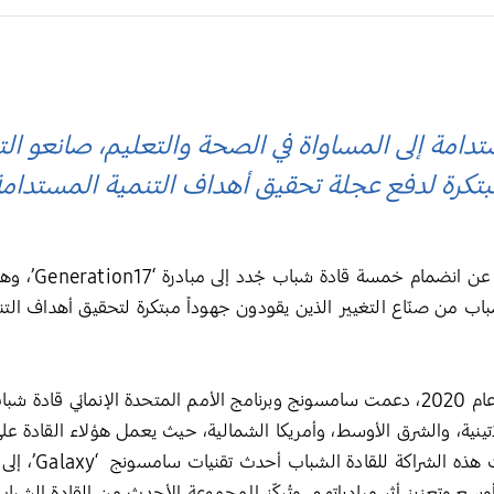
امة إلى المساواة في الصحة والتعليم، صانعو التغ
تكرة لدفع عجلة تحقيق أهداف التنمية المستدام
أعلنت شركة سامسو
باب من صنّاع التغيير الذين يقودون جهوداً مبتكرة لتحقيق أهداف التن
ومنذ إطلاق مبادرة ‘Generation17’ في عام 2020، دعمت سامسونج وبرنامج الأمم المتحد
اللاتينية، والشرق الأوسط، وأمريكا الشمالية، حيث يعمل هؤلاء القادة
أهداف التنمية ا
وتعزيز أثر مبادراتهم. وتُركّز المجموعة الأحدث من القادة الشبا