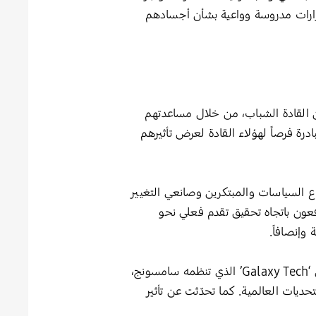
 قرارات مدروسة وواعية بشأن أجسادهم
الإنمائي على تمكين القادة الشباب، من خلال مساعدتهم
 فرصاً لهؤلاء القادة لعرض تأثيرهم
ع السياسات والمبتكرين وصانعي التغيير
عون باتجاه تحقيق تقدم فعلي نحو
إنصافاً.
وفي هذا العام، اعتلت تمارا غوندو، إحدى المشاركات السابقات في مبادرة ‘Generation17’، المنصة خلال منتدى ‘Galaxy Tech’ الذي تنظمه سامسونج،
ديات العالمية. كما تحدّثت عن تأثير