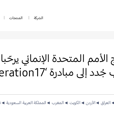
الشركة
المنتجات
لأمم المتحدة الإنمائي يرحّبا
 مبادرة ‘Generation17’
العراق
◄الأردن
◄الكويت
◄المغرب
◄المملكة العربية السعودية
◄ت