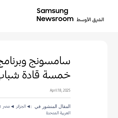
سامسونج وبرنامج ا
خمسة قادة شباب جُدد إلى
April 18, 2025
◄الجزائر
◄مصر
◄
المقال المنشور في
العربية المتحدة