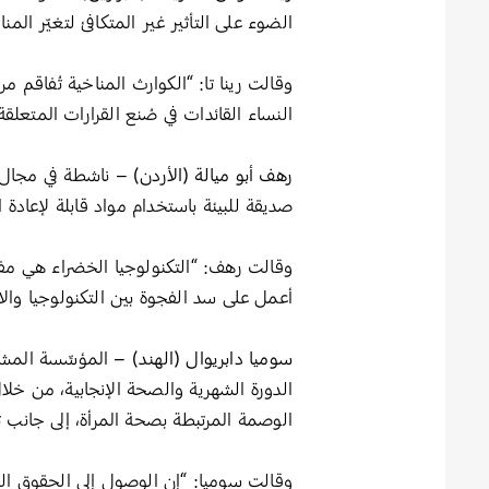
الضوء على التأثير غير المتكافئ لتغيّر الم
وقالت رينا تا: “الكوارث المناخية تُفاقم
النساء القائدات في صُنع القرارات المتعل
رهف أبو ميالة (الأردن)
صديقة للبيئة باستخدام مواد قابلة لإعادة ا
أعمل على سد الفجوة بين التكنولوجيا وال
سوميا دابريوال (الهند) –
الدورة الشهرية والصحة الإنجابية، من خلا
الوصمة المرتبطة بصحة المرأة، إلى جانب
وقالت سوميا: “إن الوصول إلى الحقوق الص