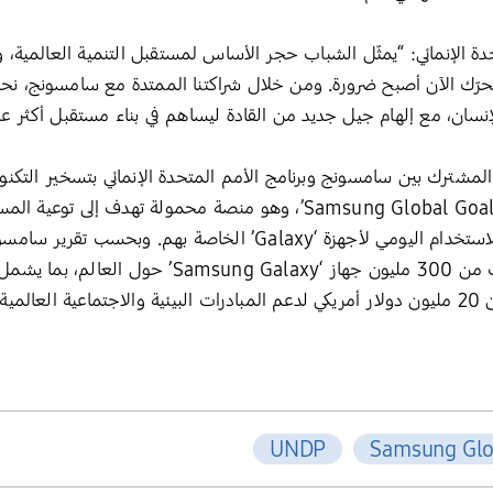
تحدة الإنمائي: “يمثّل الشباب حجر الأساس لمستقبل التنمية العالمية،
لتحرّك الآن أصبح ضرورة. ومن خلال شراكتنا الممتدة مع سامسونج، ن
إنسان، مع إلهام جيل جديد من القادة ليساهم في بناء مستقبل أكثر عدل
رة ‘Generation17’ الالتزام المشترك بين سامسونج وبرنامج الأمم المتحدة الإنمائي بتسخ
الشراكة في عام 2019 مع إطلاق تطبيق ‘Samsung Global Goals’، وهو منصة م
وتمكينهم من المساهمة فيها من خلال الاستخدام اليومي لأجهزة ‘axy
سبتمبر 2024 تثبيت التطبيق على ما يقرب من 300 مليون جه
والساعات الذكية، وأسهم في جمع أكثر من 20 مليون دولار أمريكي لدعم المبادرات البيئية والاجتم
UNDP
Samsung Glo