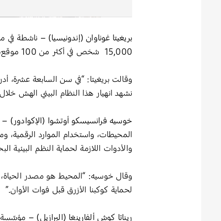
بريغيتا غوناوان (إندونيسيا) –
15,000 شخص في أكثر من 100 موقع، عبر أنشطة توعوية وفرص لحماية البيئة البحرية.
وقالت بريغيتا: “في سن السابعة عشرة، أدر
نشهد انهيار هذا النظام البيئي الهش خلال 
خوسيه فرانسيسكو أوتشوا (الإكوادور) –
المحيطات، واستخدام الموارد الرقمية، و
والأدوات اللازمة لحماية النظم البيئية البح
وقال خوسيه: “المحيط هو مصدر الحياة، ومع
لحماية كوكبنا الأزرق قبل فوات الأوان.”
ريناتا كوش ألفارينغا (البرازيل) –