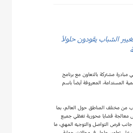
يير الشباب يقودون حلولاً
ة
نج للإلكترونيات اليوم عن انضمام خمسة قادة شباب جُدد إلى مبادرة ‘Generation17’، وهي مبادرة مشتركة بالتعاون مع برنامج
مية المستدامة، المعروفة أيضاً باسم
ة الإنمائي قادة شباب من مختلف المناطق حول العالم، بما
 على معالجة قضايا محورية تغطّي جميع
لمستدامة الـ17. وقد وفّرت هذه الشراكة للقادة الشباب أحدث تقنيات سامسونج ‘Galaxy’، إلى جانب فرص التواصل والتوجيه المهني، ما
ب على تطوير حلول في مجالات حماية