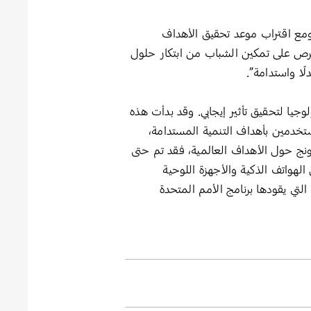
 ومع اقتراب موعد تحقيق الأهداف
حرص على تمكين الشباب من ابتكار حلول
ًا واستدامة”.
ير التكنولوجيا لتحقيق تأثير إيجابي. وقد بدأت هذه
حمولة تهدف إلى توعية المستخدمين بأهداف التنمية المستدامة،
Gal’ الخاصة بهم. وبحسب تقرير سامسونج حول الأهداف العالمية، فقد تم حتى
از ‘Samsung Galaxy’ حول العالم، بما يشمل الهواتف الذكية والأجهزة اللوحية
اعية العالمية التي يقودها برنامج الأمم المتحدة