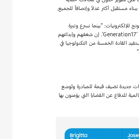
بناء مستقبل أكثر عدلاً وإنصافاً للجميع.
للإلكترونيات: “بينما نسرّع وتيرة
الجهود الرامية إلى تحقيق الأهداف العالمية، نشعر بالفخر بانضمام مجموعة جديدة من القادة الشباب إلى مبادرة ‘Generation17’. إن شغفهم وإبداعهم
ستفيد القادة الخمسة من التكنولوجيا في
”
حيث يقدّم كل منهم خبرات جديدة تضيف قيمة للمبادرة وتُوسّع
نولوجيا والمنصات العالمية للدفاع عن القضايا التي يؤمنون بها