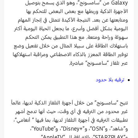
Galaxy من “سامسونج”، وهو الذي يسمح بتوصيل
الأجهزة الذكية وربطها مع بعض البعض للتحكم بها
ومتابعتها عن بعد. النتيجة الأكيدة تتمثل في إنجاز المهام
اليومية بشكل أفضل وأسرع، ما يجعل الحياة اليومية أكثر
سهولة وراحة ومتعة. مع هذا التطبيق يمكن التحكم
باستهلاك الطاقة على سبيلا المثال من خلال تفعيل وضع
توفير الطاقة المعزز بالذكاء الاصطناعي ومراقبة استهلاكها
عبر تلفاز “سامسونج” مباشرة.
ترفيه بلا حدود
تتيح “سامسونج” من خلال أجهزة التلفاز الذكية لديها، عالماً
غير محدود من الترفيه في أي وقت، حيث أنها تدمج أشهر
تطبيقات الترفيه في أجهزة التلفاز لديها، بما فيها ” أنغامي”،
و”شاهد”، و”OSN”، و”+Disney”، و”YouTube”،
و”STARZPLAY”، بالإضافة إلى “AppleTV”.