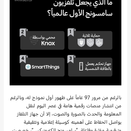
بالرغم من مرور 97 عاماً على ظهور أول نموذج له، وبالرغم
من انتشار منصات رقمية هامة في عصر اليوم لنقل
المعلومة والحدث بالصورة والصوت، إلا أن جهاز التلفاز
يواصل الحفاظ على أهميته كوسيلة إعلامية وتثقيفية
وترفيهية مؤثرة وفاعلة. “سامسونج إلكترونيكس”، خصصت