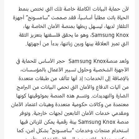
لأن حماية البيانات الكاملة خاصة تلك التي تختص بنمط
الحياة باتت مطلباً أساسياً، فقد صممت “سامسونج” أجهزة
التلفاز لديها، ليسهل ربطها بمنصة الأمان الخاصة بها،
Samsung Knox، وهو ما يحقق فلسفتها بتعزيز الثقة
التي تميز العلاقة بينها وبين زبائنها، بدءاً من أجهزتها.
وتُعد منصةSamsung Knox حجر الأساس للحماية في
الأجهزة الشخصية وحلول تسيير الأعمال بالمؤسسات،
بالإضافة إلى الخدمات؛ إذ أنها تتألف من طبقات متعددة
من آليات الدفاع والأمان التي تحمي البيانات من البرامج
الضارة والتهديدات. وتتسم هذه المنصة بموثوقيتها كونها
معتمدة من وكالات حكومية متعددة وهيئات اعتماد الأمان
ومقدمي خدمات الأمان التابعين لجهات خارجية. وتوفر
منصة Samsung Knox بيئة رقمية يمكن للزبائن فيها
استخدام منتجات وخدمات “سامسونج” بشكل آمن، كما