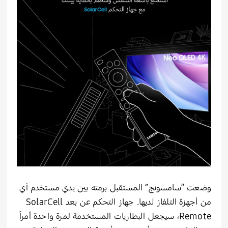
وضعت “سامسونج” المستقبل برمته بين يدي مستخدم أي
من أجهزة التلفاز لديها. جهاز التحكم عن بعد SolarCell
Remote، سيجعل البطاريات المستخدمة لمرة واحدة أمراً