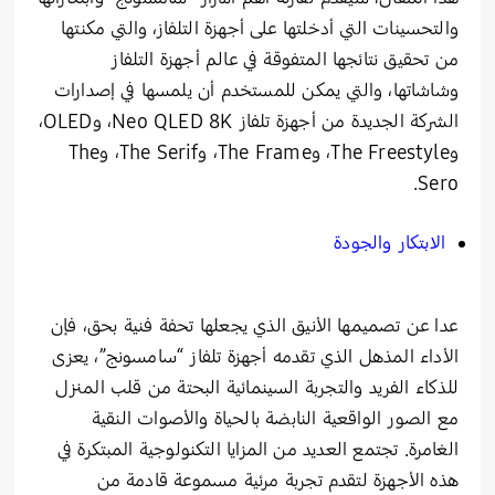
والتحسينات التي أدخلتها على أجهزة التلفاز، والتي مكنتها
من تحقيق نتائجها المتفوقة في عالم أجهزة التلفاز
وشاشاتها، والتي يمكن للمستخدم أن يلمسها في إصدارات
الشركة الجديدة من أجهزة تلفاز Neo QLED 8K، وOLED،
وThe Freestyle، وThe Frame، وThe Serif، وThe
Sero.
الابتكار والجودة
عدا عن تصميمها الأنيق الذي يجعلها تحفة فنية بحق، فإن
الأداء المذهل الذي تقدمه أجهزة تلفاز “سامسونج”، يعزى
للذكاء الفريد والتجربة السينمائية البحتة من قلب المنزل
مع الصور الواقعية النابضة بالحياة والأصوات النقية
الغامرة. تجتمع العديد من المزايا التكنولوجية المبتكرة في
هذه الأجهزة لتقدم تجربة مرئية مسموعة قادمة من