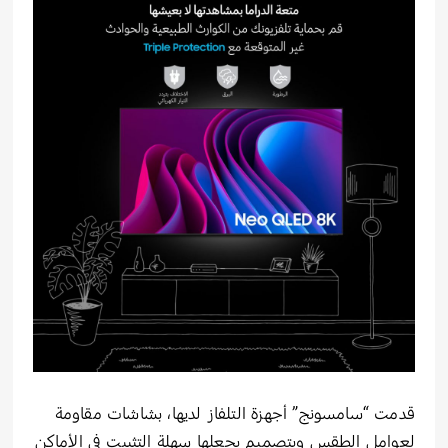
قدمت “سامسونج” أجهزة التلفاز لديها، بشاشات مقاومة
لعوامل الطقس وبتصميم يجعلها سهلة التثبيت في الأماكن