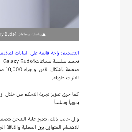
▲سلسلة سماعات Galaxy Buds4 التي كُشف عنها في (مؤتمر Galaxy Unpacked 2026). (من اليسار) Galaxy Buds4 وGalaxy Buds4 Pro.
التصميم: راحة قائمة على البيانات لملاءمة
متعل
لفترات طويلة.
كما جرى تعزيز تجربة التحكم من خلال أزر
بديهياً وسلساً.
وإلى جانب ذلك، تتميز علبة الشحن بتص
للاهتمام المتوازن بين العملية والأناقة الج