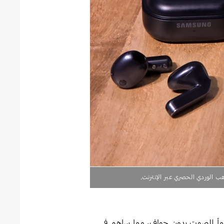
مسونج لأول مرة مضخماً للصوت بدون حواف، مما ساهم في