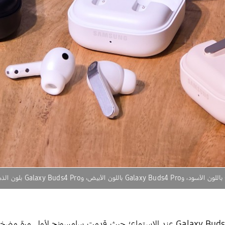
تتجلى القدرات الحقيقية لسماعات Galaxy Buds4 Pro عند الاستماع؛ حيث قدمت سا