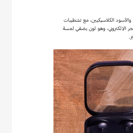
فت، إذ يتوفر الإصداران (Standard وPro) باللونين الأبيض والأسود الكلاسيكيين، مع تشطيبات
بلون الذهب الوردي الحصري عبر المتجر الإلكتروني، وهو لون يضفي لمسة
ز.