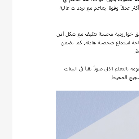
ي صوت جهير أكثر عمقاً وقوة، يتناغم مع ترددات عالية
فق خوارزمية محسنة تتكيف مع شكل أذن
مساحة استماع شخصية هادئة. كما يضمن
ة.
عند هذا الحد، بل شملت جودة المكالمات أيضاً؛ إذ توفر تقنية Super Clear Call المدعومة بالتعلم الآلي صوتاً نقياً في البيئات