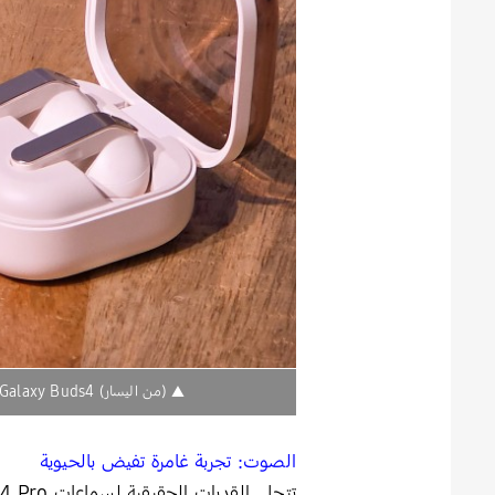
▲ (من اليسار) Galaxy Buds4 باللون الأسود، وGalaxy Buds4 Pro باللون الأبيض، وGalaxy Buds4 Pro بلون الذهب الوردي الحصري عبر الإنترنت.
الصوت: تجربة غامرة تفيض بالحيوية