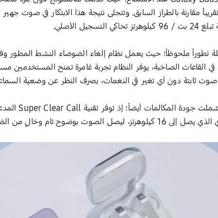
 مساحة سطح الاهتزاز بنسبة 20% تقريباً مقارنة بالطراز السابق. وتتجلى نتيجة هذا الابتكار ف
يل الأصلي.
تطوراً ملحوظاً؛ حيث يعمل نظام إلغاء الضوضاء النشط المطور و
 في القاعات الصاخبة، يوفر النظام تجربة غامرة تمنح المستخدمين 
ت ثابتة دون أي تغير في النغمات، بصرف النظر عن وضعية السماع
ولم تتوقف التحسينات 
وح تام وخالٍ من الضجيج المحيط.