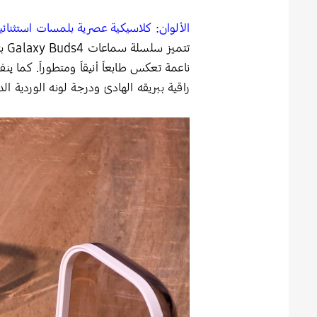
الألوان: كلاسيكية عصرية بلمسات استثنائي
راقية ببريقه الهادئ ودرجة لونه الوردية ا