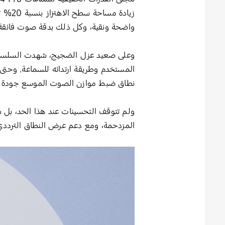
زيادة
واضحة ونقية، وكل ذلك بدقة صوت فائقة تبلغ 24 بت / 96 كيلوهرتز تحاكي التسج
وعلى صعيد عزل الضجيج، شهدت السلسلة 
المستخدم وطريقة ارتدائه للسماعة. وحتى
نطاق ضبط موازن الصوت الموسع جودة صو
المزدحمة، ومع دعم عرض النطاق الترددي الذي يصل إلى 16 كيلوهرتز، ليصل الصوت بوض