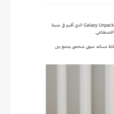
كشفت شركة سامسونج للإلكترونيات في 25 فبراير عن سلسلة سماعات Galaxy Buds4 خلال مؤتمرGalaxy Unpacked 2026 الذي أُقيم في مدينة
الاصطناعي.
رها لتكون بمثابة مساعد صوتي شخصي يجمع بين