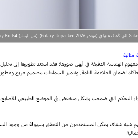
 مثالية
قة بأشكال الأذن، وإجراء 10,000 محاكاة لضمان الملاءمة التامة. وتتميز السماعات بتصميم م
ار التحكم التي صُممت بشكل منخفض في الموضع الطبيعي للأصابع، مم
ميم شبه شفاف يمكّن المستخدمين من التحقق بسهولة من وجود السم
مالية.