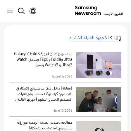
Tag >
الأجهزة القابلة للإرتداء
سامسونج تُطلق أجهزة Galaxy Z Fold8
Ultra وFold8 وFlip8 وساعتي Watch
Ultra2 و Watch9 رسمياً
August 6, 2026
[مقابلة] داخل مركز سامسونج للابتكار في
التصميم: كيف توظّف سامسونج تقنيات
التصميم الحسابي لتطوير أجهزتها القابلة...
June 10, 2026
معالجة تحديات الصحّة الرقميّة مع رؤية
سامسونج لمنصّة صحيّة ذكيّة!