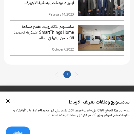
أبـــرز ما توصلت إليه تقنية الأجهزة...
February 14, 2023
سامسونج للإلكترونيات تفتتح مساحة
SmartThings Home الابتكارية الجديدة
الأكبر من نوعها في العالم
October 7, 2022
1
سامسونج وملفات تعريف الارتباط
تواصل معنا
SAMSUNG.COM
شروط الاستخدام
الخصوصية وملفات تعريف الارتباط
يستخدم هذا الموقع الإلكتروني ملفات تعريف الارتباط، وبالتالي فإن مجرد الضغط على "أوافق"، أو
متابعة تصفح الموقع، يعني أنك موافق على استخدام هذه الملفات.
موافق