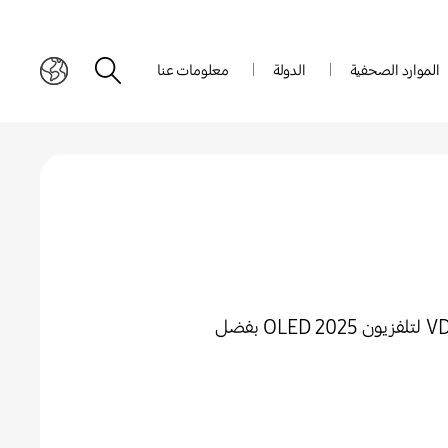
الموارد الصحفية
الدولة
معلومات عنا
سامسونج تحصل على شهادة Real Black من VDE لتلفزيون OLED 2025 بفضل