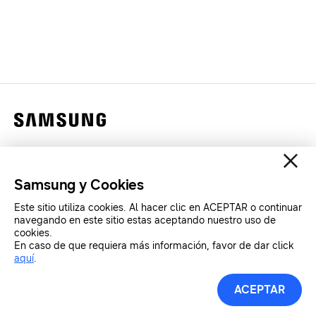
Contáctanos
Legales
Samsung y Cookies
Privacidad
Este sitio utiliza cookies. Al hacer clic en ACEPTAR o continuar
SAMSUNG.COM
navegando en este sitio estas aceptando nuestro uso de
cookies.
En caso de que requiera más información, favor de dar click
aquí
.
Copyright© SAMSUNG All Rights Reserved.
ACEPTAR