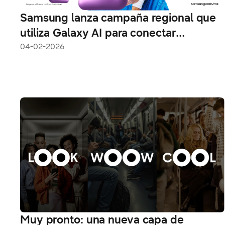
Samsung lanza campaña regional que
utiliza Galaxy AI para conectar
tecnología, cultura y creatividad en
04-02-2026
América Latina
Muy pronto: una nueva capa de