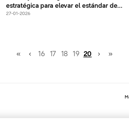
estratégica para elevar el estándar de
la seguridad móvil y la soberanía digital
27-01-2026
en América Latina
16
17
18
19
20
Ma