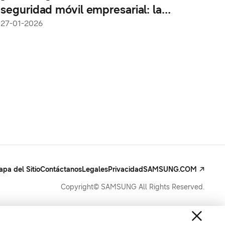
seguridad móvil empresarial: la
estrategia Zero Trust de Samsung
27-01-2026
pa del Sitio
Contáctanos
Legales
Privacidad
SAMSUNG.COM
Copyright© SAMSUNG All Rights Reserved.