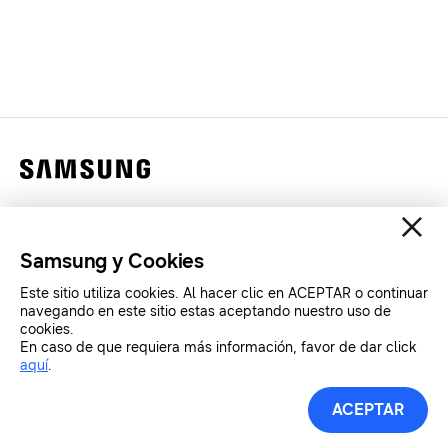
Contáctanos
Legales
Samsung y Cookies
Privacidad
Este sitio utiliza cookies. Al hacer clic en ACEPTAR o continuar
SAMSUNG.COM
navegando en este sitio estas aceptando nuestro uso de
cookies.
En caso de que requiera más información, favor de dar click
Copyright© SAMSUNG All Rights Reserved.
aquí
.
ACEPTAR