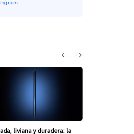
ung.com
.
ada, liviana y duradera: la
La cámara de t