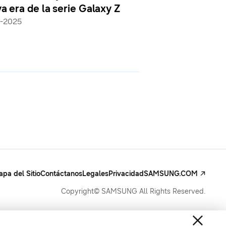
a era de la serie Galaxy Z
ahora entiende 
-2025
ofrecerte respu
11-06-2025
pa del Sitio
Contáctanos
Legales
Privacidad
SAMSUNG.COM
Copyright© SAMSUNG All Rights Reserved.