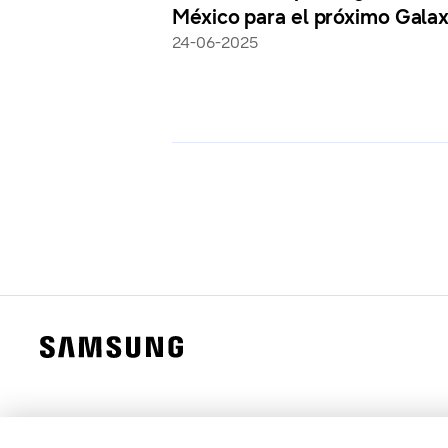
axy Watch
México para el próximo Gala
Unpacked
24-06-2025