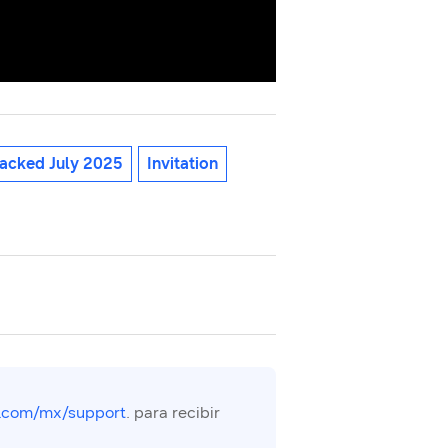
acked July 2025
Invitation
.com/mx/support
. para recibir