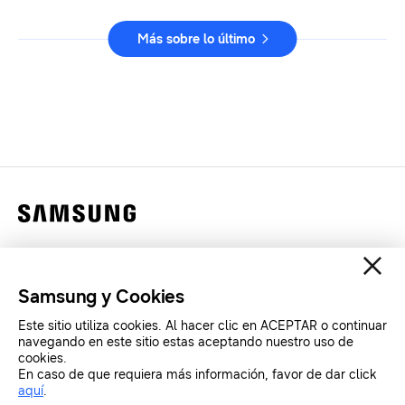
Más sobre lo último
Contáctanos
Legales
Samsung y Cookies
Privacidad
Este sitio utiliza cookies. Al hacer clic en ACEPTAR o continuar
SAMSUNG.COM
navegando en este sitio estas aceptando nuestro uso de
cookies.
En caso de que requiera más información, favor de dar click
Copyright© SAMSUNG All Rights Reserved.
aquí
.