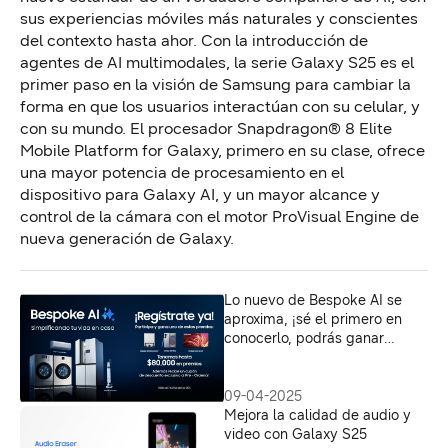
sus experiencias móviles más naturales y conscientes
del contexto hasta
ahor
. Con la introducción de
agentes de AI multimodales, la serie Galaxy S25 es el
primer paso en la visión de Samsung para cambiar la
forma en que los usuarios interactúan con su
celular
, y
con su mundo.
El procesador
Snapdragon® 8 Elite
Mobile
Platform
for
Galaxy
, primero
en su clase
,
ofrece
una mayor potencia de procesamiento en el
dispositivo para Galaxy AI
,
y un mayor alcance y
control de la cámara con el motor
ProVisual
Engine
de
nueva generación de Galaxy.
Lo nuevo de Bespoke AI se
aproxima, ¡sé el primero en
conocerlo, podrás ganar
productos solo con registrarte!
09-04-2025
Mejora la calidad de audio y
video con Galaxy S25