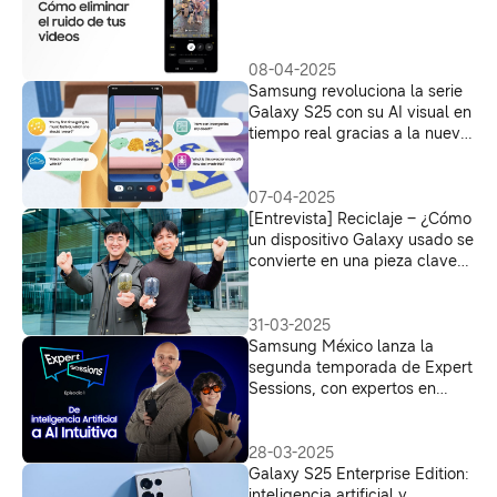
08-04-2025
Samsung revoluciona la serie
Galaxy S25 con su AI visual en
tiempo real gracias a la nueva
actualización de Gemini Live
07-04-2025
[Entrevista] Reciclaje – ¿Cómo
un dispositivo Galaxy usado se
convierte en una pieza clave
de uno nuevo? Dentro de la
cadena de suministro circular
de baterías de Samsung
31-03-2025
Samsung México lanza la
segunda temporada de Expert
Sessions, con expertos en
Inteligencia Artificial,
tecnología y ciberseguridad
28-03-2025
Galaxy S25 Enterprise Edition:
inteligencia artificial y