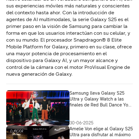
sus experiencias móviles más naturales y conscientes
del contexto hasta
ahor
. Con la introducción de
agentes de AI multimodales, la serie Galaxy S25 es el
primer paso en la visión de Samsung para cambiar la
forma en que los usuarios interactúan con su
celular
, y
con su mundo.
El procesador
Snapdragon® 8 Elite
Mobile
Platform
for
Galaxy
, primero
en su clase
,
ofrece
una mayor potencia de procesamiento en el
dispositivo para Galaxy AI
,
y un mayor alcance y
control de la cámara con el motor
ProVisual
Engine
de
nueva generación de Galaxy.
Samsung lleva Galaxy S25
Ultra y Galaxy Watch a las
finales de Red Bull Dance Your
Style 2025
30-06-2025
Amelie Von elige al Galaxy S25
Ultra para disfrutar al máximo