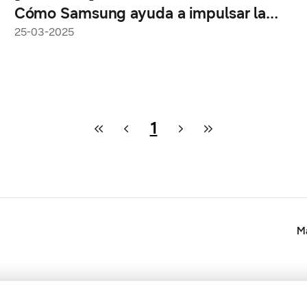
Cómo Samsung ayuda a impulsar la
visión de colaboración en Art Basel
25-03-2025
Hong Kong
1
Ma