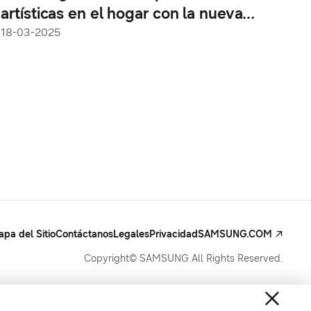
artísticas en el hogar con la nueva
colección de Art Basel Hong Kong
18-03-2025
pa del Sitio
Contáctanos
Legales
Privacidad
SAMSUNG.COM
Copyright© SAMSUNG All Rights Reserved.