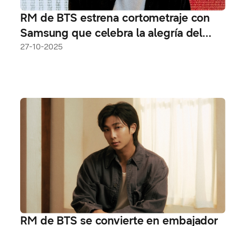
RM de BTS estrena cortometraje con
Samsung que celebra la alegría del
arte en casa con los Samsung Art TVs
27-10-2025
RM de BTS se convierte en embajador