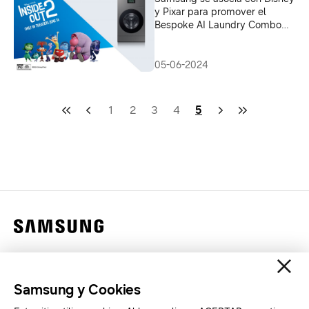
y Pixar para promover el
Bespoke AI Laundry Combo™
en un nuevo video que celebra
el estreno de “Intensa-Mente
2”
05-06-2024
1
2
3
4
5
Contáctanos
Legales
Samsung y Cookies
Privacidad