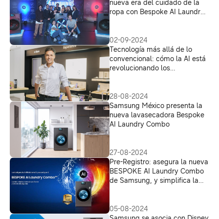
nueva era del cuidado de la
ropa con Bespoke AI Laundry
Combo
02-09-2024
Tecnología más allá de lo
convencional: cómo la AI está
revolucionando los
electrodomésticos
28-08-2024
Samsung México presenta la
nueva lavasecadora Bespoke
AI Laundry Combo
27-08-2024
Pre-Registro: asegura la nueva
BESPOKE AI Laundry Combo
de Samsung, y simplifica la
manera de lavar y secar la
ropa
05-08-2024
Samsung se asocia con Disney