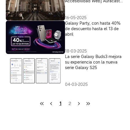
Accesibilidad Web] Auracast
transforma la acústica de una
catedral con un audio de
claridad inigualable
16-05-2025
Galaxy Party, con hasta 40%
de descuento hasta el 13 de
abril
18-03-2025
La serie Galaxy Buds3 mejora
su experiencia con la nueva
serie Galaxy S25
04-03-2025
1
2