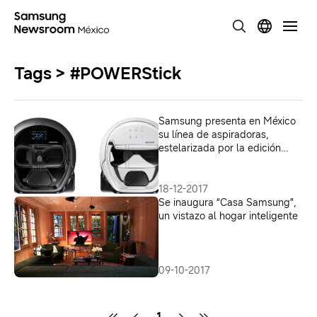
Tags > #POWERStick
Samsung presenta en México
su línea de aspiradoras,
estelarizada por la edición
limitada POWERbotTM de
Star Wars
18-12-2017
Se inaugura “Casa Samsung”,
un vistazo al hogar inteligente
09-10-2017
1