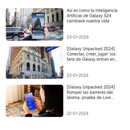
Así es como la Inteligencia
Artificial de Galaxy S24
cambiará nuestra vida
24-01-2024
[Galaxy Unpacked 2024]
Conectar, crear, jugar: los
fans de Galaxy entran en
una nueva era de IA en el
Galaxy Experience Space
de Nueva York
23-01-2024
[Galaxy Unpacked 2024]
Romper las barreras del
idioma: prueba de Live
Translate con IA de Galaxy
S24 Ultra
22-01-2024