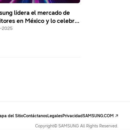
ung lidera el mercado de
tores en México y lo celebra
grandes descuentos
-2025
pa del Sitio
Contáctanos
Legales
Privacidad
SAMSUNG.COM
Copyright© SAMSUNG All Rights Reserved.