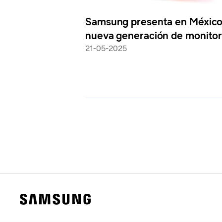
Samsung presenta en México
nueva generación de monito
Odyssey, con 3D inmersivo y
21-05-2025
excelencia OLED