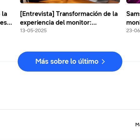
 la
[Entrevista] Transformación de la
Sams
res
experiencia del monitor:
moni
Ampliando los límites con
13-05-2025
con 
23-06
Odyssey 3D
Más sobre lo último
Ma