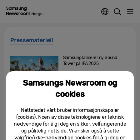
Pressemateriell
Samsung lanserer ny Sound
Tower på IFA 2025
Samsungs Newsroom og
03/09/2025
cookies
Samsung har lansert Galaxy A17
5G
Nettstedet vårt bruker informasjonskapsler
(cookies). Noen av disse teknologiene er teknisk
25/08/2025
nødvendige for å gi deg en sikker, velfungerende
og pålitelig nettside. Vi ønsker også å sette
Galaxy Tab S10 Lite: Et nettbrett
for hverdagsbehov
valgfrie/ikke-nødvendige cookies for å gi deg en