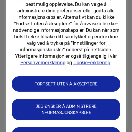
best mulig opplevelse. Du kan velge å
administrere dine preferanser eller godta alle
25/08/2025
informasjonskapsler. Alternativt kan du klikke
"Fortsett uten å akseptere" for å avvise alle ikke-
Samsung lanserer nye Odyssey
nødvendige informasjonskapsler. Du kan når som
G7-skjermer og spillnyheter på
helst trekke tilbake ditt samtykket og endre dine
Gamescom 2025
valg ved å trykke på "Innstillinger for
informasjonskapsler" nederst på nettsiden.
20/08/2025
Ytterligere informasjon er også tilgjengelig i vår
Samsung introduserer Galaxy
Personvernerklæring
og
Cookie-erklæring
.
Buds3 FE med ikonisk design,
forbedret lyd og Galaxy...
FORTSETT UTEN Å AKSEPTERE
18/08/2025
Samsung lanserer Micro RGB og
setter ny standard for premium
JEG ØNSKER Å ADMINISTRERE
TV-teknologi
INFORMASJONSKAPSLER
12/08/2025